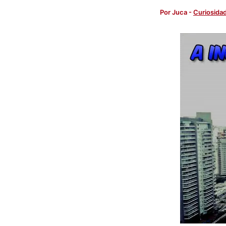
Por
Juca
-
Curiosida