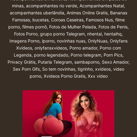
minas
,
acompanhantes rio verde
,
Acompanhantes Natal
,
acompanhantes uberlândia
,
Animes Online Gratis
,
Bananas
Famosas
,
bucetas
,
Coroas Caseiras
,
Famosos Nus
,
filme
porno
,
filmes pornô
,
Fotos de Mulher Pelada
,
Fotos de Penis
,
Fotos Porno
,
grupo porno Telegram
,
nhentai
,
hentaihq
,
Imagens Porno
,
iporno
,
novinhas nuas
,
OnlyNuas
,
Onlyfans
Xvideos
,
onlyfansxvideos
,
Porno amador
,
Porno com
Legenda
,
porno legendado
,
Porno telegram
,
Porn Pics
,
Privacy Grátis
,
Putaria Telegram
,
sambaporno
,
Sexo Amador
,
Sex Porn Gifs
,
So tem novinhas
,
tigrinho
,
xvideos
,
video
porno
,
Xvideos Porno Gratis
,
Xxx vídeo