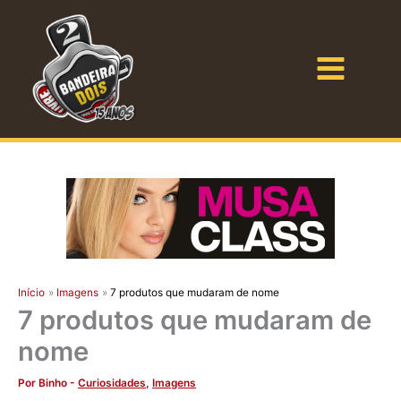
Ir
para
o
Bandeira Dois
conteúdo
Início
Imagens
7 produtos que mudaram de nome
7 produtos que mudaram de
nome
Por
Binho
-
Curiosidades
,
Imagens