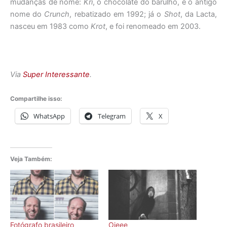
mudanças de nome:
Kri
, o chocolate do barulho, é o antigo
nome do
Crunch
, rebatizado em 1992; já o
Shot
, da Lacta,
nasceu em 1983 como
Krot
, e foi renomeado em 2003.
Via
Super Interessante
.
Compartilhe isso:
WhatsApp
Telegram
X
Veja Também:
Fotógrafo brasileiro
Oieee