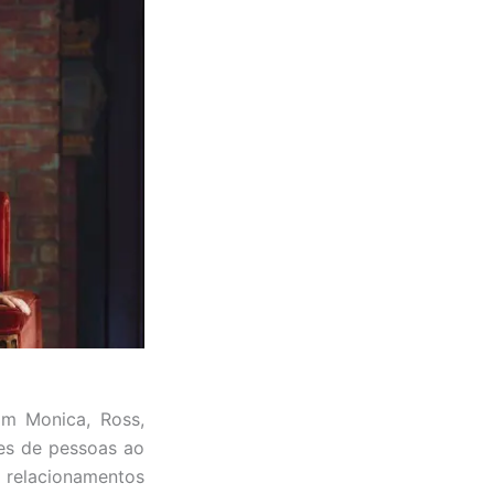
m Monica, Ross,
ões de pessoas ao
relacionamentos