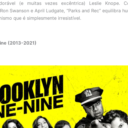
adorável (e muitas vezes excêntrica) Leslie Knope. 
Ron Swanson e April Ludgate, “Parks and Rec” equilibra h
ismo que é simplesmente irresistível.
ine (2013-2021)