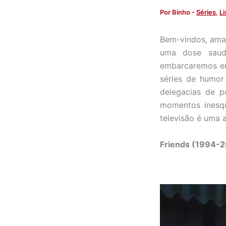
Por
Binho
-
Séries
,
Li
Bem-vindos, aman
uma dose saudá
embarcaremos em
séries de humor
delegacias de p
momentos inesque
televisão é uma 
Friends (1994-