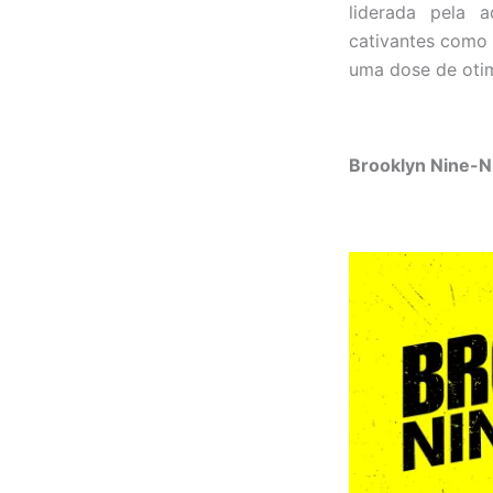
liderada pela 
cativantes como 
uma dose de otim
Brooklyn Nine-N