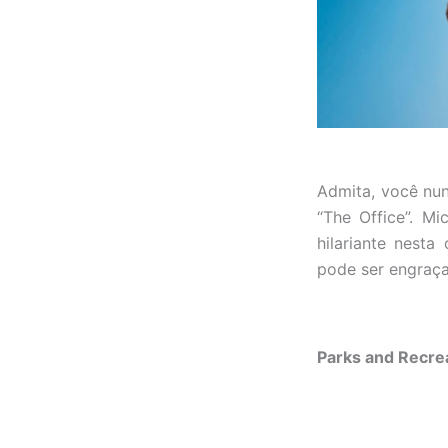
Admita, você nun
“The Office”. M
hilariante nest
pode ser engraç
Parks and Recre