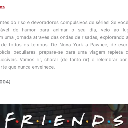
sta
tes do riso e devoradores compulsivos de séries! Se voc
vel de humor para animar o seu dia, veio ao lug
 uma jornada através das ondas de risadas, explorando a
 de todos os tempos. De Nova York a Pawnee, de escritó
olícia peculiares, prepare-se para uma viagem repleta 
cíveis. Vamos rir, chorar (de tanto rir) e relembrar p
arte que nunca envelhece.
2004)