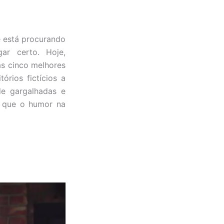
ê está procurando
ar certo. Hoje,
s cinco melhores
rios fictícios a
de gargalhadas e
or que o humor na