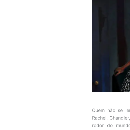
Quem não se le
Rachel, Chandler
redor do mundo