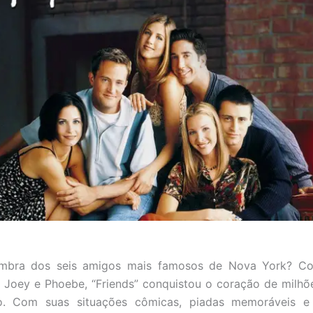
mbra dos seis amigos mais famosos de Nova York? Co
, Joey e Phoebe, “Friends” conquistou o coração de milh
. Com suas situações cômicas, piadas memoráveis e 