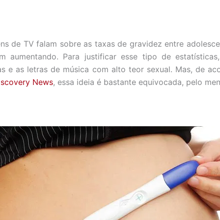
ns de TV falam sobre as taxas de gravidez entre adolesce
m aumentando. Para justificar esse tipo de estatísticas
s e as letras de música com alto teor sexual. Mas, de a
iscovery News
, essa ideia é bastante equivocada, pelo me