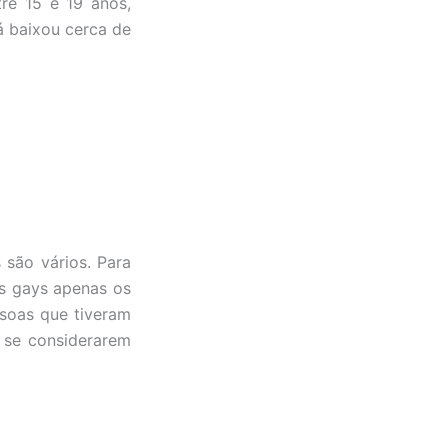
re 15 e 19 anos,
já baixou cerca de
 são vários. Para
os gays apenas os
soas que tiveram
 se considerarem