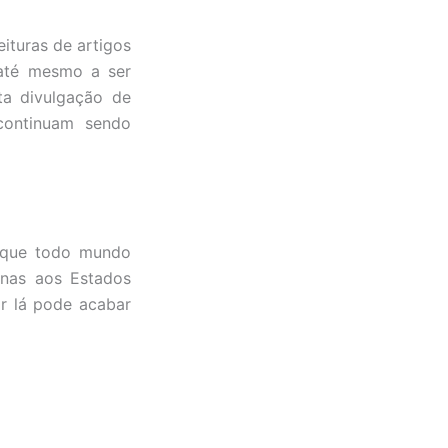
ituras de artigos
 até mesmo a ser
ta divulgação de
continuam sendo
m que todo mundo
enas aos Estados
or lá pode acabar