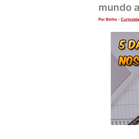
mundo a
Por
Binho
-
Curiosid