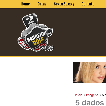
Ir
Home
Gatas
Sexta Sexxxy
Contato
para
o
conteúdo
Bandeira Dois
Início
Imagens
5 
5 dados 