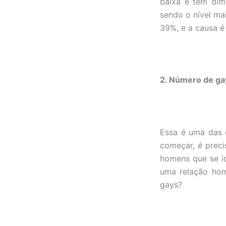
baixa e tem dim
sendo o nível mai
39%, e a causa é
2. Número de ga
Essa é uma das e
começar, é preci
homens que se i
uma relação hom
gays?