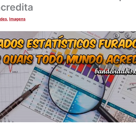
credita
ades
,
Imagens