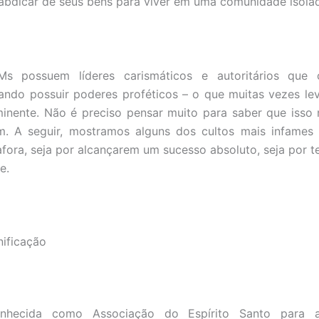
bdicar de seus bens para viver em uma comunidade isolad
s possuem líderes carismáticos e autoritários que
ando possuir poderes proféticos – o que muitas vezes le
minente. Não é preciso pensar muito para saber que isso
. A seguir, mostramos alguns dos cultos mais infames
fora, seja por alcançarem um sucesso absoluto, seja por
e.
nificação
nhecida como Associação do Espírito Santo para 