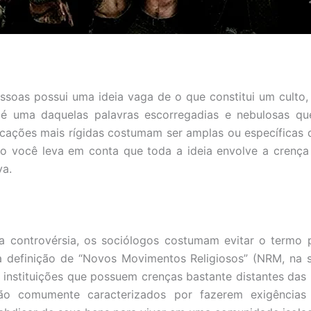
ssoas possui uma ideia vaga de o que constitui um culto
é uma daquelas palavras escorregadias e nebulosas que
plicações mais rígidas costumam ser amplas ou específicas 
o você leva em conta que toda a ideia envolve a crença
va.
 controvérsia, os sociólogos costumam evitar o termo pe
a definição de “Novos Movimentos Religiosos” (NRM, na s
instituições que possuem crenças bastante distantes das 
ão comumente caracterizados por fazerem exigências 