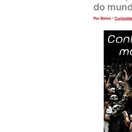
do mun
Por
Binho
-
Curiosid