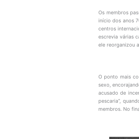
Os membros pass
início dos anos 
centros internaci
escrevia várias 
ele reorganizou a
O ponto mais con
sexo, encorajand
acusado de incen
pescaria”, quan
membros. No fina