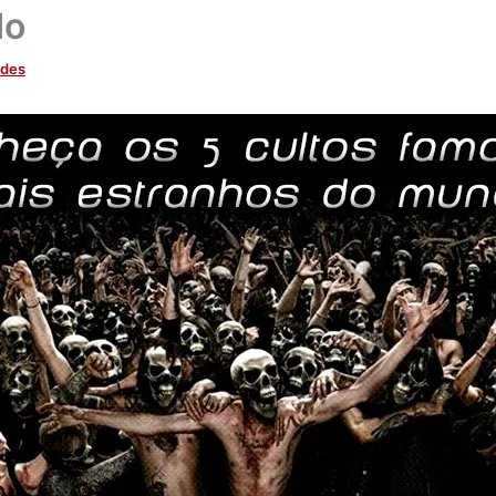
do
ades