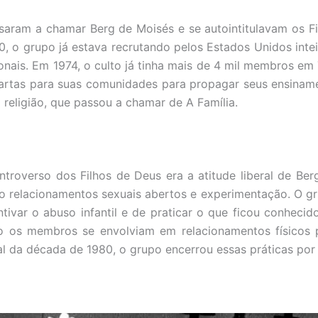
aram a chamar Berg de Moisés e se autointitulavam os Fi
70, o grupo já estava recrutando pelos Estados Unidos intei
onais. Em 1974, o culto já tinha mais de 4 mil membros em 
cartas para suas comunidades para propagar seus ensinam
 religião, que passou a chamar de A Família.
troverso dos Filhos de Deus era a atitude liberal de Be
o relacionamentos sexuais abertos e experimentação. O g
tivar o abuso infantil e de praticar o que ficou conhecid
do os membros se envolviam em relacionamentos físicos p
l da década de 1980, o grupo encerrou essas práticas por