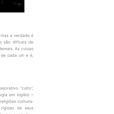
, mas a verdade é
 são difíceis de
demais. As coisas
 de cada um e é,
jorativo “culto”,
igla em inglês) –
religiões comuns.
rígidas de seus