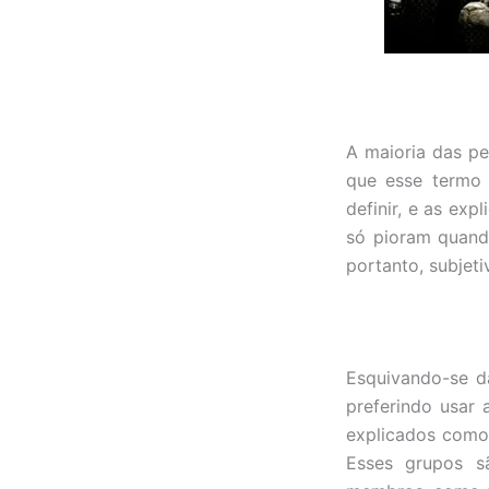
A maioria das pe
que esse termo 
definir, e as ex
só pioram quand
portanto, subjeti
Esquivando-se da
preferindo usar 
explicados como 
Esses grupos s