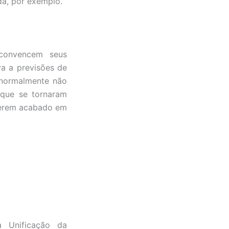
a, por exemplo.
 convencem seus
va a previsões de
 normalmente não
 que se tornaram
 terem acabado em
a Unificação da