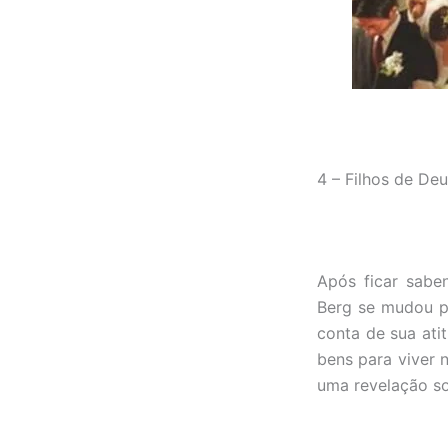
4 – Filhos de De
Após ficar sabe
Berg se mudou p
conta de sua ati
bens para viver 
uma revelação so