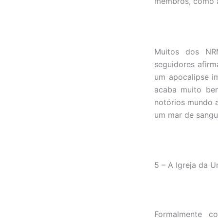
membros, como a
Muitos dos NRM
seguidores afirm
um apocalipse i
acaba muito bem
notórios mundo a
um mar de sangu
5 – A Igreja da U
Formalmente co