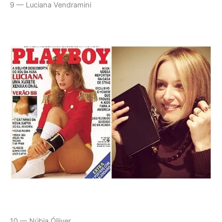
9 — Luciana Vendramini
10 — Núbia Óliiver