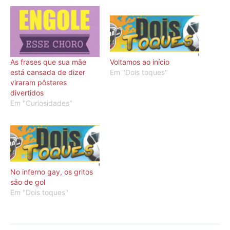
As frases que sua mãe
Voltamos ao início
está cansada de dizer
Em "Dois toques"
viraram pôsteres
divertidos
Em "Curiosidades"
No inferno gay, os gritos
são de gol
Em "Dois toques"