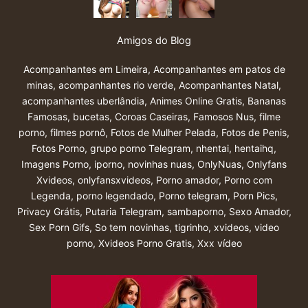
Amigos do Blog
Acompanhantes em Limeira
,
Acompanhantes em patos de
minas
,
acompanhantes rio verde
,
Acompanhantes Natal
,
acompanhantes uberlândia
,
Animes Online Gratis
,
Bananas
Famosas
,
bucetas
,
Coroas Caseiras
,
Famosos Nus
,
filme
porno
,
filmes pornô
,
Fotos de Mulher Pelada
,
Fotos de Penis
,
Fotos Porno
,
grupo porno Telegram
,
nhentai
,
hentaihq
,
Imagens Porno
,
iporno
,
novinhas nuas
,
OnlyNuas
,
Onlyfans
Xvideos
,
onlyfansxvideos
,
Porno amador
,
Porno com
Legenda
,
porno legendado
,
Porno telegram
,
Porn Pics
,
Privacy Grátis
,
Putaria Telegram
,
sambaporno
,
Sexo Amador
,
Sex Porn Gifs
,
So tem novinhas
,
tigrinho
,
xvideos
,
video
porno
,
Xvideos Porno Gratis
,
Xxx vídeo