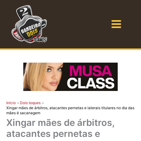
Ir
para
o
Bandeira Dois
conteúdo
Início
Dois toques
Xingar mães de árbitros, atacantes pernetas e laterais titulares no dia das
mães é sacanagem
Xingar mães de árbitros,
atacantes pernetas e