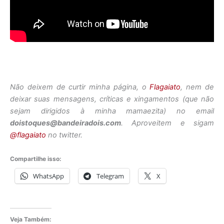
Não deixem de curtir minha página, o
Flagaiato
, nem de
deixar suas mensagens, críticas e xingamentos (que não
sejam dirigidos à minha mamaezita) no email
doistoques@bandeiradois.com
. Aproveitem e sigam
@flagaiato
no twitter.
Compartilhe isso:
WhatsApp
Telegram
X
Veja Também: