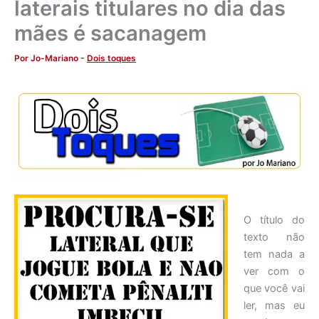
laterais titulares no dia das
mães é sacanagem
Por
Jo-Mariano
-
Dois toques
O título do
texto não
tem nada a
ver com o
que você vai
ler, mas eu