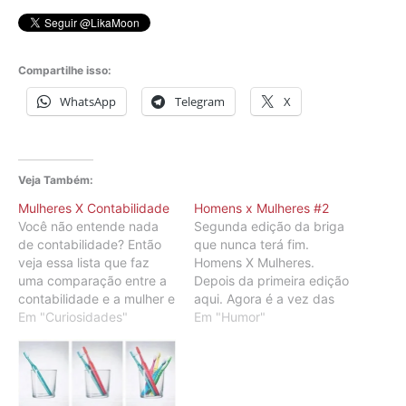
Compartilhe isso:
WhatsApp
Telegram
X
Veja Também:
Mulheres X Contabilidade
Homens x Mulheres #2
Você não entende nada
Segunda edição da briga
de contabilidade? Então
que nunca terá fim.
veja essa lista que faz
Homens X Mulheres.
uma comparação entre a
Depois da primeira edição
contabilidade e a mulher e
aqui. Agora é a vez das
vai te ajudar a entender o
Em "Curiosidades"
mulheres darem a
Em "Humor"
que significa cada termo
resposta. Essa foi enviado
da contabilidade. A
pela querida Lica Moon
Solteira é Crédito A
(que escreve a coluna
Casada é Débito A Viúva é
Papo de boleira aqui no