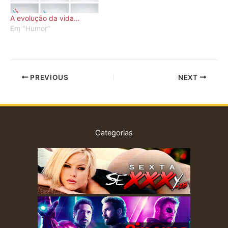
Ativo Imobilizado A
blog). QUANDO É QUE
Cunhada é…
UM HOMEM MOSTRA
A evolução da vida…
QUE…
Em "Humor"
PREVIOUS
NEXT
Categorias