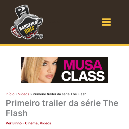
Ir
para
o
Bandeira Dois
conteúdo
Início
Vídeos
Primeiro trailer da série The Flash
Primeiro trailer da série The
Flash
Por
Binho
-
Cinema
,
Vídeos