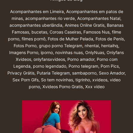
Acompanhantes em Limeira
,
Acompanhantes em patos de
minas
,
acompanhantes rio verde
,
Acompanhantes Natal
,
acompanhantes uberlândia
,
Animes Online Gratis
,
Bananas
Famosas
,
bucetas
,
Coroas Caseiras
,
Famosos Nus
,
filme
porno
,
filmes pornô
,
Fotos de Mulher Pelada
,
Fotos de Penis
,
Fotos Porno
,
grupo porno Telegram
,
nhentai
,
hentaihq
,
Imagens Porno
,
iporno
,
novinhas nuas
,
OnlyNuas
,
Onlyfans
Xvideos
,
onlyfansxvideos
,
Porno amador
,
Porno com
Legenda
,
porno legendado
,
Porno telegram
,
Porn Pics
,
Privacy Grátis
,
Putaria Telegram
,
sambaporno
,
Sexo Amador
,
Sex Porn Gifs
,
So tem novinhas
,
tigrinho
,
xvideos
,
video
porno
,
Xvideos Porno Gratis
,
Xxx vídeo