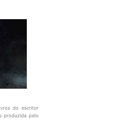
ivros do escritor
s produzida pelo