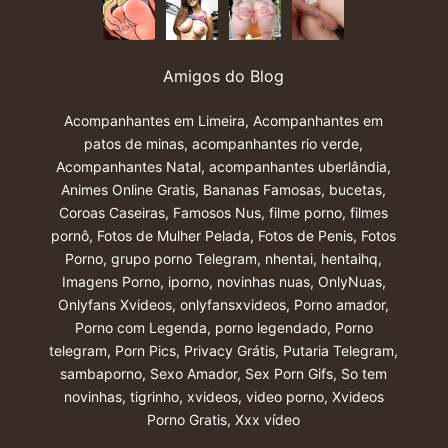
Amigos do Blog
Acompanhantes em Limeira
,
Acompanhantes em
patos de minas
,
acompanhantes rio verde
,
Acompanhantes Natal
,
acompanhantes uberlândia
,
Animes Online Gratis
,
Bananas Famosas
,
bucetas
,
Coroas Caseiras
,
Famosos Nus
,
filme porno
,
filmes
pornô
,
Fotos de Mulher Pelada
,
Fotos de Penis
,
Fotos
Porno
,
grupo porno Telegram
,
nhentai
,
hentaihq
,
Imagens Porno
,
iporno
,
novinhas nuas
,
OnlyNuas
,
Onlyfans Xvideos
,
onlyfansxvideos
,
Porno amador
,
Porno com Legenda
,
porno legendado
,
Porno
telegram
,
Porn Pics
,
Privacy Grátis
,
Putaria Telegram
,
sambaporno
,
Sexo Amador
,
Sex Porn Gifs
,
So tem
novinhas
,
tigrinho
,
xvideos
,
video porno
,
Xvideos
Porno Gratis
,
Xxx vídeo