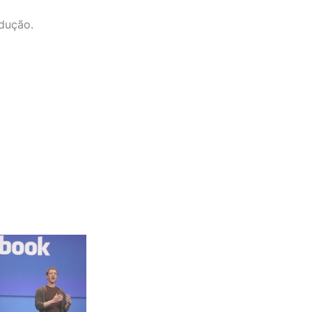
dução.