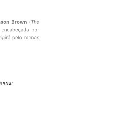
ason Brown
(
The
, encabeçada por
irigirá pelo menos
xima: