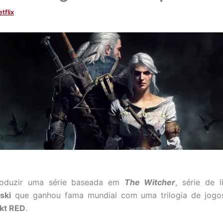
tflix
oduzir uma série baseada em
The Witcher
, série de l
ski
que ganhou fama mundial com uma trilogia de jogo
kt RED
.