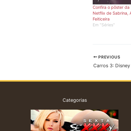
Confira o pôster da
Netflix de Sabrina,
Feiticeira
Em "Séries"
PREVIOUS
Categorias