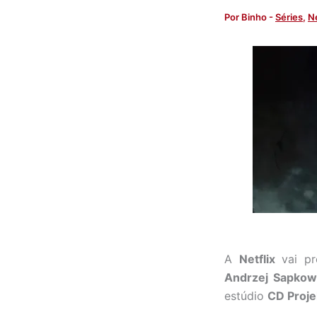
Por
Binho
-
Séries
,
Ne
A
Netflix
vai pr
Andrzej Sapkow
estúdio
CD Proje