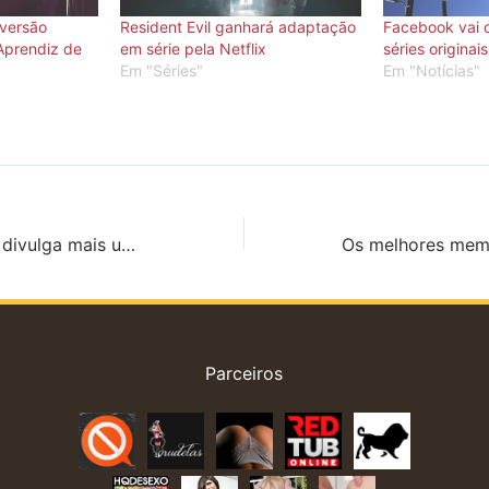
 versão
Resident Evil ganhará adaptação
Facebook vai 
 Aprendiz de
em série pela Netflix
séries originais
Em "Séries"
Em "Notícias"
Carros 3: Disney divulga mais um trailer da sequência
Parceiros