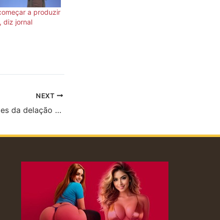
começar a produzir
, diz jornal
NEXT
Os melhores memes da delação de Joesley Batista contra Michel Temer