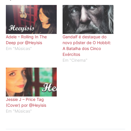
Adele – Rolling In The
Gandalf é destaque do
Deep por @Heyisis
novo pôster de O Hobbit:
Em "Músicas"
A Batalha dos Cinco
Exércitos
Em "Cinema"
Jessie J – Price Tag
(Cover) por @Heyisis
Em "Músicas"