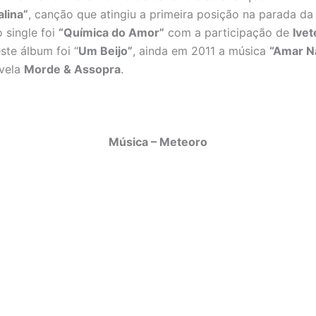
lina”
, canção que atingiu a primeira posição na parada d
 single foi
“Química do Amor”
com a participação de
Ivet
este álbum foi “
Um Beijo”
, ainda em 2011 a música
“Amar N
ovela
Morde & Assopra
.
Música – Meteoro