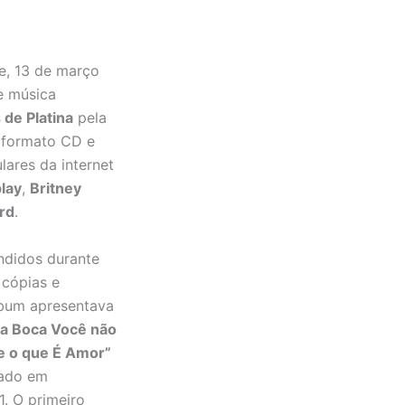
, 13 de março
e música
 de Platina
pela
formato CD e
lares da internet
lay
,
Britney
ard
.
ndidos durante
 cópias e
álbum apresentava
a Boca Você não
e o que É Amor”
vado em
. O primeiro