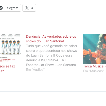
Telegram
X
Denúncia! As verdades sobre os
shows do Luan Sanfona!
Tudo que você gostaria de saber
sobre o que acontece nos shows
do Luan Sanfona !! Ouça essa
denúncia ISCRUSIVA... RT
Espetacular Show Luan Santana
os se faz
Terça Musical 
by cleberrosa Siga @CleberRosa
Em "Áudios"
es?
Em "Músicas"
e ouça mais...