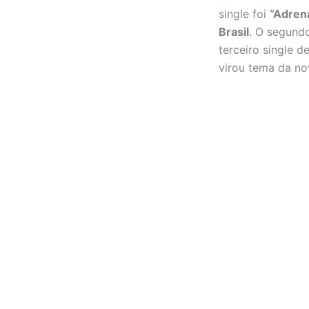
single foi
“Adrena
Brasil
. O segundo
terceiro single d
virou tema da n