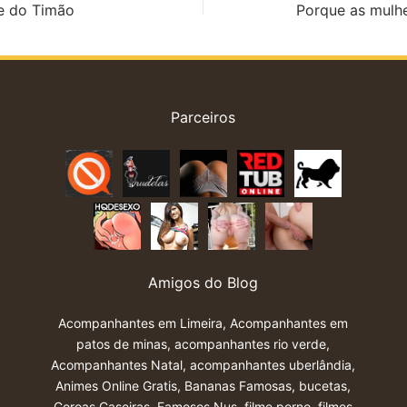
me do Timão
Porque as mulhe
Parceiros
Amigos do Blog
Acompanhantes em Limeira
,
Acompanhantes em
patos de minas
,
acompanhantes rio verde
,
Acompanhantes Natal
,
acompanhantes uberlândia
,
Animes Online Gratis
,
Bananas Famosas
,
bucetas
,
Coroas Caseiras
,
Famosos Nus
,
filme porno
,
filmes