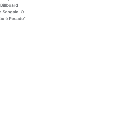
a
Billboard
e Sangalo
. O
ão é Pecado”