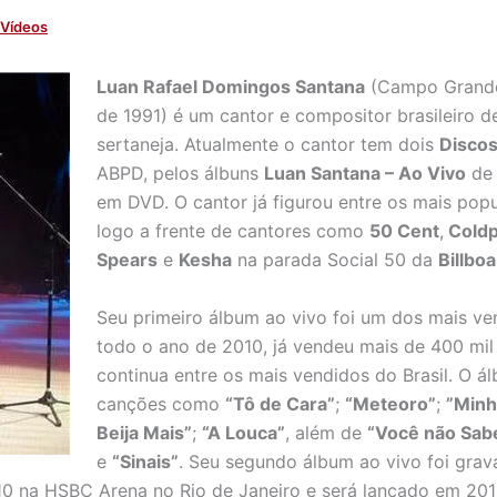
Vídeos
Luan Rafael Domingos Santana
(Campo Grande
de 1991) é um cantor e compositor brasileiro d
sertaneja. Atualmente o cantor tem dois
Discos
ABPD, pelos álbuns
Luan Santana – Ao Vivo
de 
em DVD. O cantor já figurou entre os mais popu
logo a frente de cantores como
50 Cent
,
Coldp
Spears
e
Kesha
na parada Social 50 da
Billbo
Seu primeiro álbum ao vivo foi um dos mais ve
todo o ano de 2010, já vendeu mais de 400 mil
continua entre os mais vendidos do Brasil. O 
canções como
“Tô de Cara”
;
“Meteoro”
;
”Minh
Beija Mais”
;
“A Louca”
, além de
“Você não Sab
e
“Sinais”
. Seu segundo álbum ao vivo foi gra
 na HSBC Arena no Rio de Janeiro e será lançado em 2011