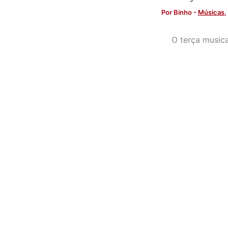
Por
Binho
-
Músicas
,
O terça music