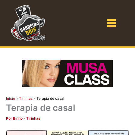
Ir
para
o
Bandeira Dois
conteúdo
Início
Tirinhas
Terapia de casal
Terapia de casal
Por
Binho
-
Tirinhas