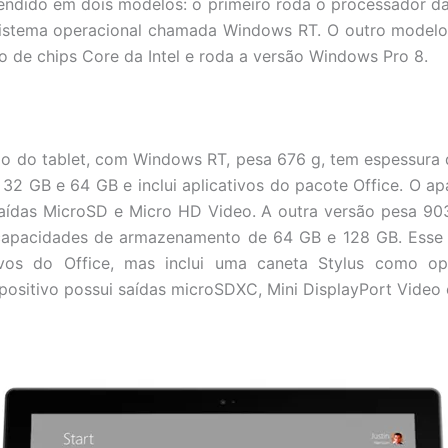
vendido em dois modelos: o primeiro roda o processador 
istema operacional chamada Windows RT. O outro model
ão de chips Core da Intel e roda a versão Windows Pro 8.
o do tablet, com Windows RT, pesa 676 g, tem espessura
2 GB e 64 GB e inclui aplicativos do pacote Office. O a
saídas MicroSD e Micro HD Video. A outra versão pesa 90
capacidades de armazenamento de 64 GB e 128 GB. Ess
ivos do Office, mas inclui uma caneta Stylus como op
spositivo possui saídas microSDXC, Mini DisplayPort Video 