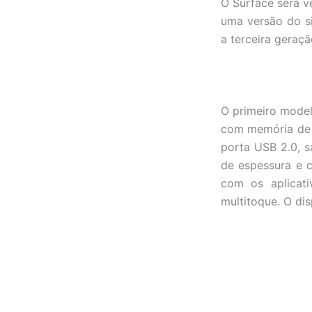
O Surface será 
uma versão do s
a terceira geraç
O primeiro model
com memória de 3
porta USB 2.0, 
de espessura e 
com os aplicat
multitoque. O di