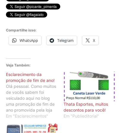
Compartilhe isso:
WhatsApp
Telegram
X
Veja Também:
Esclarecimento da
promoção de fim de ano!
Olá pessoal. Como muitos
de vocês sabem foi
veiculado aqui no blog
Thata Esportes, muitos
uma promoção de fim de
descontos para você!
ano promovida pela loja
Em "Publieditorial"
virtual Mago dos
Em "Esclarecimentos"
Descontos
(www.magodosdescontos.