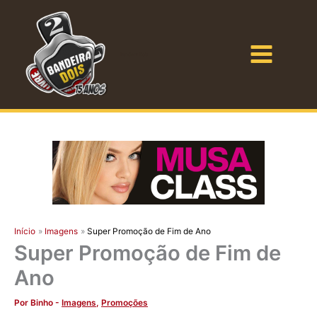
Ir
para
o
Bandeira Dois
conteúdo
Início
Imagens
Super Promoção de Fim de Ano
Super Promoção de Fim de
Ano
Por
Binho
-
Imagens
,
Promoções