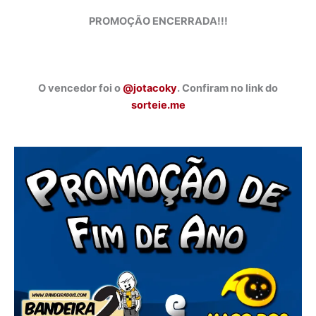
PROMOÇÃO ENCERRADA!!!
O vencedor foi o
@jotacoky
. Confiram no link do
sorteie.me