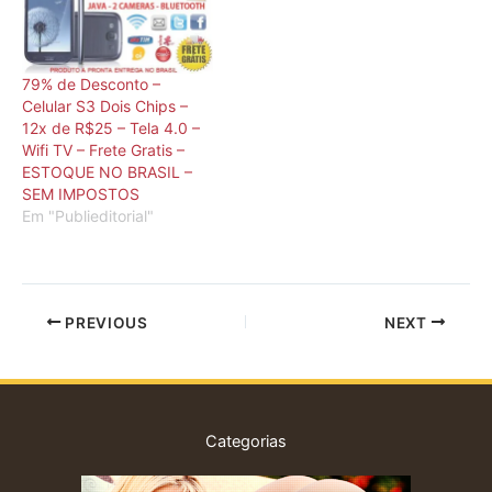
com.br). Em acordo com a
loja, o blog Bandeira Dois
foi utilizado como canal
de veiculação da
79% de Desconto –
promoção em que a loja
Celular S3 Dois Chips –
Mago dos Descontos…
12x de R$25 – Tela 4.0 –
Wifi TV – Frete Gratis –
ESTOQUE NO BRASIL –
SEM IMPOSTOS
Em "Publieditorial"
PREVIOUS
NEXT
Categorias