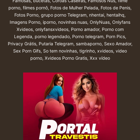
Famosas
,
bucetas
,
Coroas Caseiras
,
Famosos Nus
,
filme
porno
,
filmes pornô
,
Fotos de Mulher Pelada
,
Fotos de Penis
,
Fotos Porno
,
grupo porno Telegram
,
nhentai
,
hentaihq
,
Imagens Porno
,
iporno
,
novinhas nuas
,
OnlyNuas
,
Onlyfans
Xvideos
,
onlyfansxvideos
,
Porno amador
,
Porno com
Legenda
,
porno legendado
,
Porno telegram
,
Porn Pics
,
Privacy Grátis
,
Putaria Telegram
,
sambaporno
,
Sexo Amador
,
Sex Porn Gifs
,
So tem novinhas
,
tigrinho
,
xvideos
,
video
porno
,
Xvideos Porno Gratis
,
Xxx vídeo