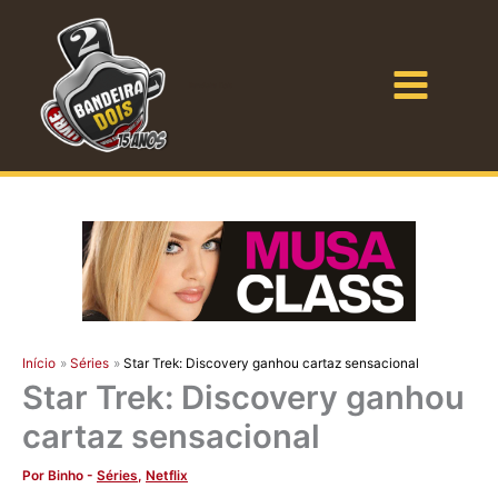
Ir
para
o
Bandeira Dois
conteúdo
Início
Séries
Star Trek: Discovery ganhou cartaz sensacional
Star Trek: Discovery ganhou
cartaz sensacional
Por
Binho
-
Séries
,
Netflix