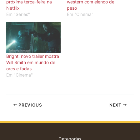
próxima terça-feira na
western com elenco de
Netflix
peso
Em "Séries"
Em "Cinema"
Bright: novo trailer mostra
Will Smith em mundo de
orcs e fadas
Em "Cinema"
PREVIOUS
NEXT
Categorias