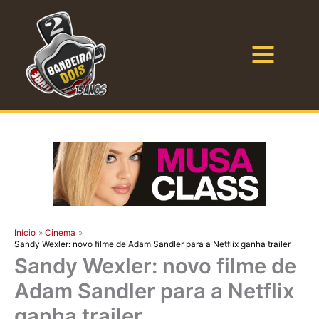
Ir
para
o
Bandeira Dois
conteúdo
Início
Cinema
Sandy Wexler: novo filme de Adam Sandler para a Netflix ganha trailer
Sandy Wexler: novo filme de
Adam Sandler para a Netflix
ganha trailer