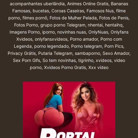
acompanhantes uberlândia
,
Animes Online Gratis
,
Bananas
Famosas
,
bucetas
,
Coroas Caseiras
,
Famosos Nus
,
filme
porno
,
filmes pornô
,
Fotos de Mulher Pelada
,
Fotos de Penis
,
Fotos Porno
,
grupo porno Telegram
,
nhentai
,
hentaihq
,
Imagens Porno
,
iporno
,
novinhas nuas
,
OnlyNuas
,
Onlyfans
Xvideos
,
onlyfansxvideos
,
Porno amador
,
Porno com
Legenda
,
porno legendado
,
Porno telegram
,
Porn Pics
,
Privacy Grátis
,
Putaria Telegram
,
sambaporno
,
Sexo Amador
,
Sex Porn Gifs
,
So tem novinhas
,
tigrinho
,
xvideos
,
video
porno
,
Xvideos Porno Gratis
,
Xxx vídeo