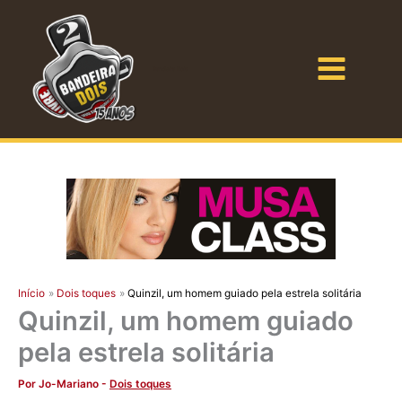
Ir
para
o
Bandeira Dois
conteúdo
Início
Dois toques
Quinzil, um homem guiado pela estrela solitária
Quinzil, um homem guiado
pela estrela solitária
Por
Jo-Mariano
-
Dois toques