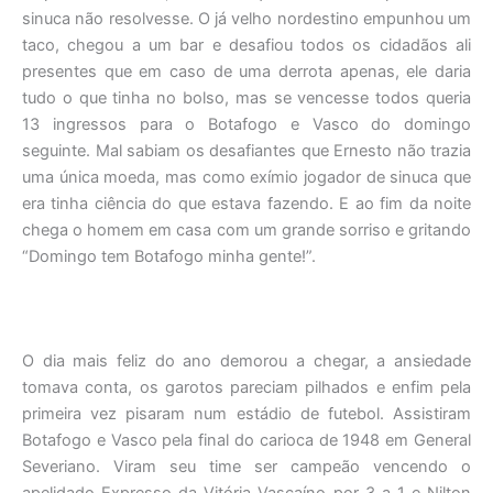
sinuca não resolvesse. O já velho nordestino empunhou um
taco, chegou a um bar e desafiou todos os cidadãos ali
presentes que em caso de uma derrota apenas, ele daria
tudo o que tinha no bolso, mas se vencesse todos queria
13 ingressos para o Botafogo e Vasco do domingo
seguinte. Mal sabiam os desafiantes que Ernesto não trazia
uma única moeda, mas como exímio jogador de sinuca que
era tinha ciência do que estava fazendo. E ao fim da noite
chega o homem em casa com um grande sorriso e gritando
“Domingo tem Botafogo minha gente!”.
O dia mais feliz do ano demorou a chegar, a ansiedade
tomava conta, os garotos pareciam pilhados e enfim pela
primeira vez pisaram num estádio de futebol. Assistiram
Botafogo e Vasco pela final do carioca de 1948 em General
Severiano. Viram seu time ser campeão vencendo o
apelidado Expresso da Vitória Vascaíno por 3 a 1 e Nilton