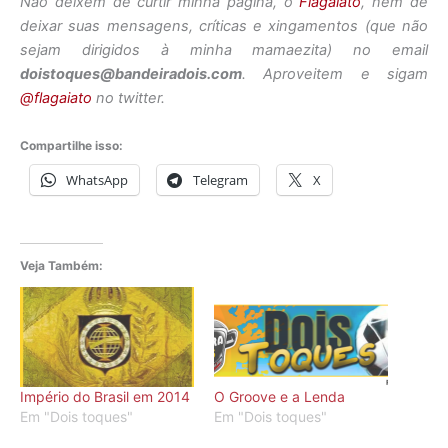
Não deixem de curtir minha página, o
Flagaiato
, nem de
deixar suas mensagens, críticas e xingamentos (que não
sejam dirigidos à minha mamaezita) no email
doistoques@bandeiradois.com
. Aproveitem e sigam
@flagaiato
no twitter.
Compartilhe isso:
WhatsApp
Telegram
X
Veja Também:
Império do Brasil em 2014
O Groove e a Lenda
Em "Dois toques"
Em "Dois toques"