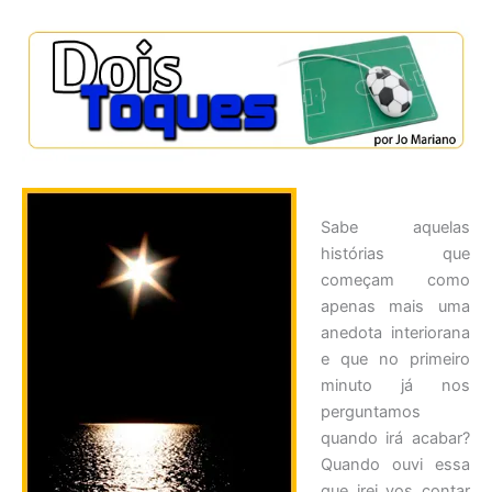
Sabe aquelas
histórias que
começam como
apenas mais uma
anedota interiorana
e que no primeiro
minuto já nos
perguntamos
quando irá acabar?
Quando ouvi essa
que irei vos contar