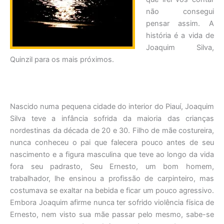
não consegui
pensar assim. A
história é a vida de
Joaquim Silva,
Quinzil para os mais próximos.
Nascido numa pequena cidade do interior do Piauí, Joaquim
Silva teve a infância sofrida da maioria das crianças
nordestinas da década de 20 e 30. Filho de mãe costureira,
nunca conheceu o pai que falecera pouco antes de seu
nascimento e a figura masculina que teve ao longo da vida
fora seu padrasto, Seu Ernesto, um bom homem,
trabalhador, lhe ensinou a profissão de carpinteiro, mas
costumava se exaltar na bebida e ficar um pouco agressivo.
Embora Joaquim afirme nunca ter sofrido violência física de
Ernesto, nem visto sua mãe passar pelo mesmo, sabe-se