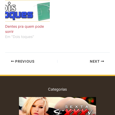
Dentes pra quem pode
sorrir
Em "Dois toques"
PREVIOUS
NEXT
Categorias