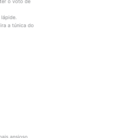
ter o voto de
lápide.
ira a túnica do
mais ansioso