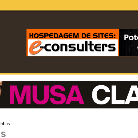
inhas
as