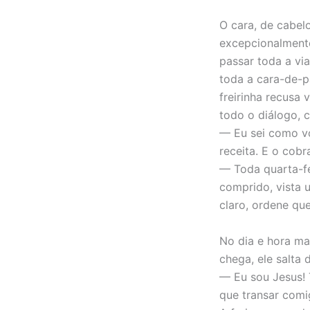
O cara, de cabel
excepcionalmente
passar toda a vi
toda a cara-de-p
freirinha recusa
todo o diálogo, 
— Eu sei como vo
receita. E o cob
— Toda quarta-fei
comprido, vista u
claro, ordene qu
No dia e hora ma
chega, ele salta 
— Eu sou Jesus! 
que transar comi