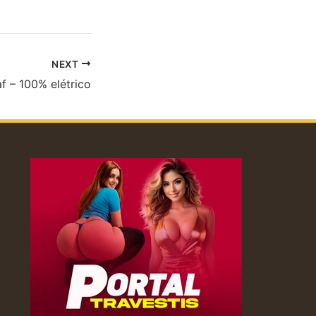
e vou pro enterro
é que você acha?
NEXT
f – 100% elétrico