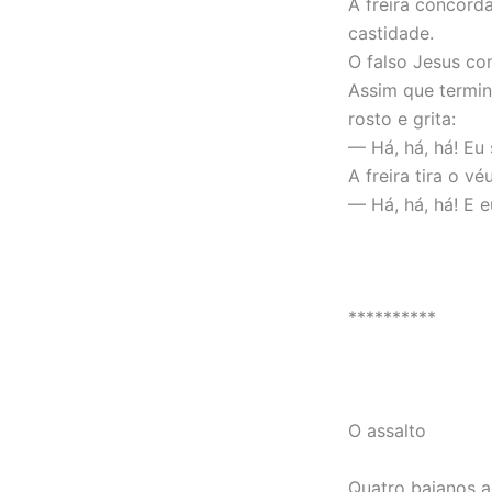
A freira concord
castidade.
O falso Jesus co
Assim que termina
rosto e grita:
— Há, há, há! Eu
A freira tira o véu
— Há, há, há! E 
**********
O assalto
Quatro baianos a