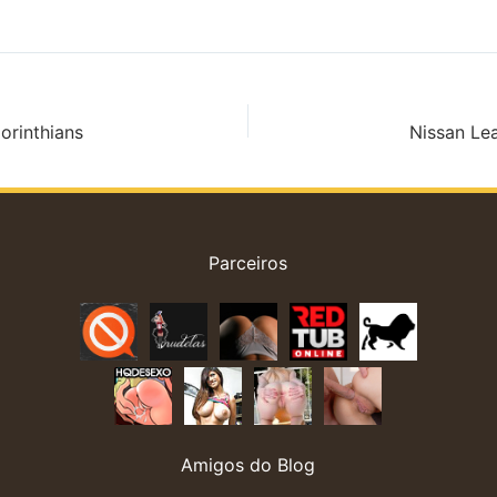
erido, deixei
embora. Assim que ele desistiu
trabalhar ou s
cozinha. Fui
de correr viu o ônibus parando
dela... O que 
eijos.…
no próximo ponto. - Agora tu não
E…
me escapas……
orinthians
Nissan Lea
Parceiros
Amigos do Blog