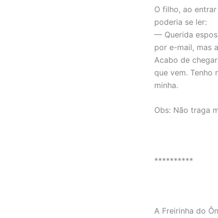
O filho, ao entr
poderia se ler:
— Querida esposa
por e-mail, mas 
Acabo de chegar 
que vem. Tenho m
minha.
Obs: Não traga mu
**********
A Freirinha do Ô