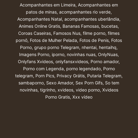
Acompanhantes em Limeira
,
Acompanhantes em
patos de minas
,
acompanhantes rio verde
,
Acompanhantes Natal
,
acompanhantes uberlândia
,
Animes Online Gratis
,
Bananas Famosas
,
bucetas
,
Coroas Caseiras
,
Famosos Nus
,
filme porno
,
filmes
pornô
,
Fotos de Mulher Pelada
,
Fotos de Penis
,
Fotos
Porno
,
grupo porno Telegram
,
nhentai
,
hentaihq
,
Imagens Porno
,
iporno
,
novinhas nuas
,
OnlyNuas
,
Onlyfans Xvideos
,
onlyfansxvideos
,
Porno amador
,
Porno com Legenda
,
porno legendado
,
Porno
telegram
,
Porn Pics
,
Privacy Grátis
,
Putaria Telegram
,
sambaporno
,
Sexo Amador
,
Sex Porn Gifs
,
So tem
novinhas
,
tigrinho
,
xvideos
,
video porno
,
Xvideos
Porno Gratis
,
Xxx vídeo