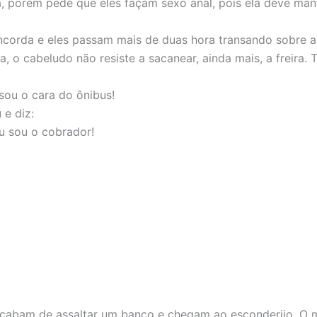
a, porém pede que eles façam sexo anal, pois ela deve man
ncorda e eles passam mais de duas hora transando sobre a 
, o cabeludo não resiste a sacanear, ainda mais, a freira. T
 sou o cara do ônibus!
 e diz:
eu sou o cobrador!
cabam de assaltar um banco e chegam ao esconderijo. O 