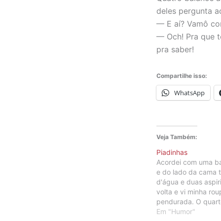
deles pergunta a
— E aí? Vamô con
— Och! Pra que t
pra saber!
Compartilhe isso:
WhatsApp
Veja Também:
Piadinhas
Acordei com uma ba
e do lado da cama 
d'água e duas aspir
volta e vi minha ro
pendurada. O quart
perfeita ordem. Hav
Em "Humor"