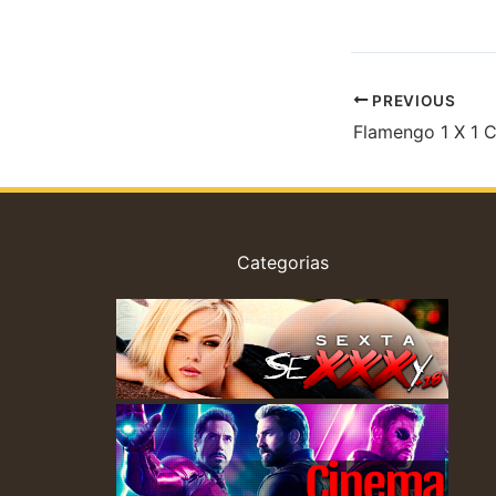
de minha mulher: Qu
seu café pronto na 
ao supermercado. B
PREVIOUS
Flamengo 1 X 1 C
Categorias