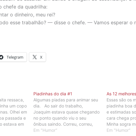
o chefe da quadrilha:
tar o dinheiro, meu rei?
odo esse trabalhão? — disse o chefe. — Vamos esperar o n
Telegram
X
Piadinhas do dia #1
As 12 melhores
ita ressaca,
Algumas piadas para animar seu
Essas são os 
tinha um copo
dia. Ao sair do trabalho,
piadinha boa 
inas. Olhei em
Joaquim estava quase chegando
e estimadas s
upa passada e
no ponto quando viu o seu
cara chega pro
o estava em
ônibus saindo. Correu, correu,
Minha sogra m
ia um bilhete
correu… mas o ônibus foi
Em "Humor"
fiquei em dúvi
Em "Humor"