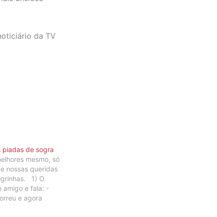
oticiário da TV
 piadas de sogra
melhores mesmo, só
de nossas queridas
ogrinhas. 1) O
 amigo e fala: -
orreu e agora
da. Não sei se vou