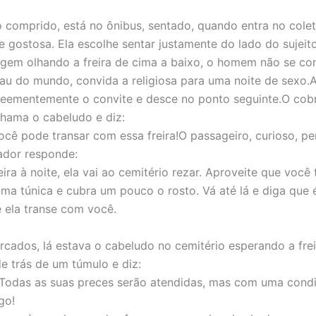
o comprido, está no ônibus, sentado, quando entra no colet
 gostosa. Ela escolhe sentar justamente do lado do sujeit
agem olhando a freira de cima a baixo, o homem não se con
au do mundo, convida a religiosa para uma noite de sexo.A
 veementemente o convite e desce no ponto seguinte.O cob
chama o cabeludo e diz:
cê pode transar com essa freira!O passageiro, curioso, pe
rador responde:
ra à noite, ela vai ao cemitério rezar. Aproveite que você
ma túnica e cubra um pouco o rosto. Vá até lá e diga que é
e ela transe com você.
rcados, lá estava o cabeludo no cemitério esperando a frei
de trás de um túmulo e diz:
Todas as suas preces serão atendidas, mas com uma condi
go!