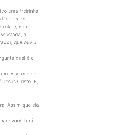
ivo uma freirinha
o.Depois de
trola e, com
ssustada, a
rador, que ouviu
rgunta qual é a
 tem esse cabelo
 Jesus Cristo. E,
ra. Assim que ela
ção: você terá