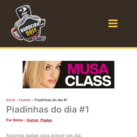
Ir
para
o
Bandeira Dois
conteúdo
Início
Humor
Piadinhas do dia #1
Piadinhas do dia #1
Por
Binho
-
Humor
,
Piadas
Algumas piadas para animar seu dia.