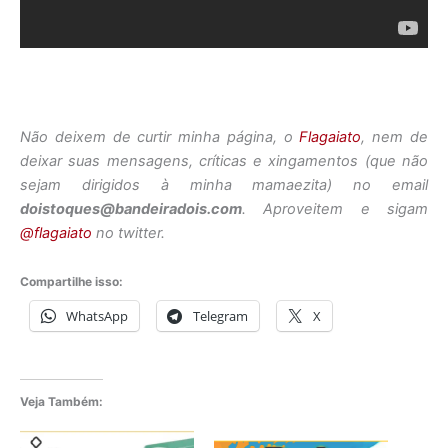
Não deixem de curtir minha página, o
Flagaiato
, nem de
deixar suas mensagens, críticas e xingamentos (que não
sejam dirigidos à minha mamaezita) no email
doistoques@bandeiradois.com
. Aproveitem e sigam
@flagaiato
no twitter.
Compartilhe isso:
WhatsApp
Telegram
X
Veja Também: