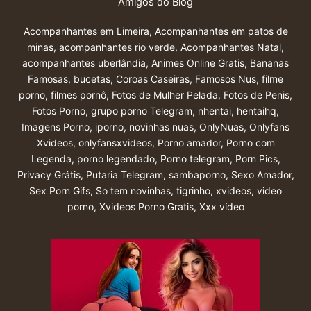
Amigos do Blog
Acompanhantes em Limeira
,
Acompanhantes em patos de
minas
,
acompanhantes rio verde
,
Acompanhantes Natal
,
acompanhantes uberlândia
,
Animes Online Gratis
,
Bananas
Famosas
,
bucetas
,
Coroas Caseiras
,
Famosos Nus
,
filme
porno
,
filmes pornô
,
Fotos de Mulher Pelada
,
Fotos de Penis
,
Fotos Porno
,
grupo porno Telegram
,
nhentai
,
hentaihq
,
Imagens Porno
,
iporno
,
novinhas nuas
,
OnlyNuas
,
Onlyfans
Xvideos
,
onlyfansxvideos
,
Porno amador
,
Porno com
Legenda
,
porno legendado
,
Porno telegram
,
Porn Pics
,
Privacy Grátis
,
Putaria Telegram
,
sambaporno
,
Sexo Amador
,
Sex Porn Gifs
,
So tem novinhas
,
tigrinho
,
xvideos
,
video
porno
,
Xvideos Porno Gratis
,
Xxx vídeo