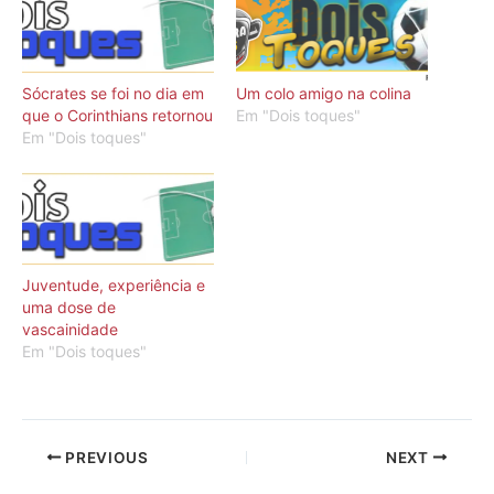
Sócrates se foi no dia em
Um colo amigo na colina
que o Corinthians retornou
Em "Dois toques"
Em "Dois toques"
Juventude, experiência e
uma dose de
vascainidade
Em "Dois toques"
PREVIOUS
NEXT