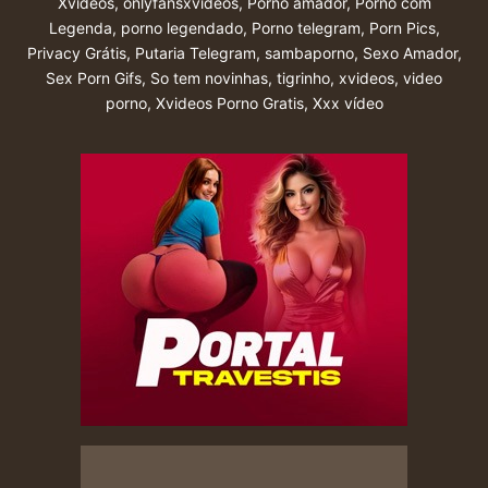
Xvideos
,
onlyfansxvideos
,
Porno amador
,
Porno com
Legenda
,
porno legendado
,
Porno telegram
,
Porn Pics
,
Privacy Grátis
,
Putaria Telegram
,
sambaporno
,
Sexo Amador
,
Sex Porn Gifs
,
So tem novinhas
,
tigrinho
,
xvideos
,
video
porno
,
Xvideos Porno Gratis
,
Xxx vídeo