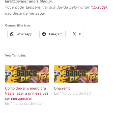
kira@bandeiradois.blog.br
.
Você pode também tirar sua dúvida pelo twitter (
@kiruda
),
não deixe de me seguir.
Compartilhe isso:
WhatsApp
Telegram
X
Veja Também:
Como deixar o medo pra
Onanismo
trás e fazer a primeira vez
Em "No banco de trás"
ser inesquecível
Em "No banco de trás"