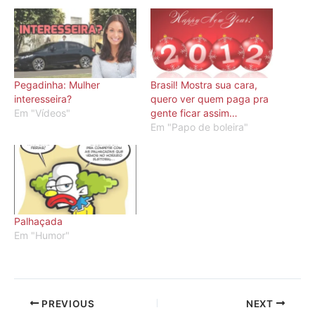
Pegadinha: Mulher
Brasil! Mostra sua cara,
interesseira?
quero ver quem paga pra
Em "Vídeos"
gente ficar assim…
Em "Papo de boleira"
Palhaçada
Em "Humor"
PREVIOUS
NEXT