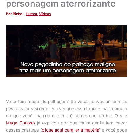
personagem aterrorizante
Por
Binho
-
Humor
,
Vídeos
Você tem medo de palhaços? Se você conversar com as
pessoas ao seu redor, vai ver que essa fobia é mais comum
do que você imagina e tem até nome: coulrofobia. O site
Mega Curioso
já explicou por que muita gente tem pavor
dessas criaturas (
clique aqui para ler a matéria
) e você pode