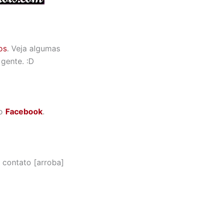
os
. Veja algumas
gente. :D
no
Facebook
.
l contato [arroba]