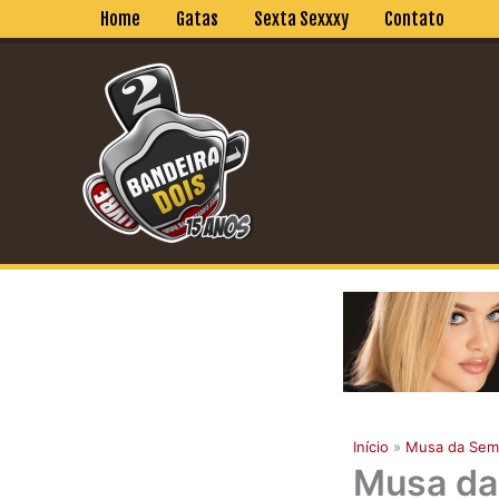
Ir
Home
Gatas
Sexta Sexxxy
Contato
para
o
conteúdo
Bandeira Dois
Início
Musa da Sem
Musa da