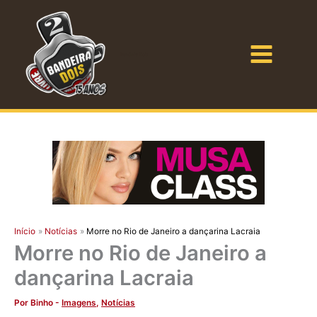
Ir
para
o
Bandeira Dois
conteúdo
Início
Notícias
Morre no Rio de Janeiro a dançarina Lacraia
Morre no Rio de Janeiro a
dançarina Lacraia
Por
Binho
-
Imagens
,
Notícias