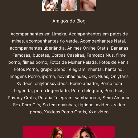
Amigos do Blog
Acompanhantes em Limeira
,
Acompanhantes em patos de
minas
,
acompanhantes rio verde
,
Acompanhantes Natal
,
acompanhantes uberlândia
,
Animes Online Gratis
,
Bananas
Famosas
,
bucetas
,
Coroas Caseiras
,
Famosos Nus
,
filme
porno
,
filmes pornô
,
Fotos de Mulher Pelada
,
Fotos de Penis
,
Fotos Porno
,
grupo porno Telegram
,
nhentai
,
hentaihq
,
Imagens Porno
,
iporno
,
novinhas nuas
,
OnlyNuas
,
Onlyfans
Xvideos
,
onlyfansxvideos
,
Porno amador
,
Porno com
Legenda
,
porno legendado
,
Porno telegram
,
Porn Pics
,
Privacy Grátis
,
Putaria Telegram
,
sambaporno
,
Sexo Amador
,
Sex Porn Gifs
,
So tem novinhas
,
tigrinho
,
xvideos
,
video
porno
,
Xvideos Porno Gratis
,
Xxx vídeo