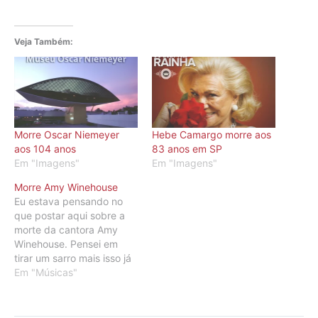
Veja Também:
Morre Oscar Niemeyer
Hebe Camargo morre aos
aos 104 anos
83 anos em SP
Em "Imagens"
Em "Imagens"
Morre Amy Winehouse
Eu estava pensando no
que postar aqui sobre a
morte da cantora Amy
Winehouse. Pensei em
tirar um sarro mais isso já
tem aos montes
Em "Músicas"
espalhados ai na net e
você pode ver aqui, aqui
e aqui. Então resolvi por