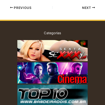
aqui um vídeo da cantora
PREVIOUS
NEXT
no i-Concerts London
Lives Series…
Categorias