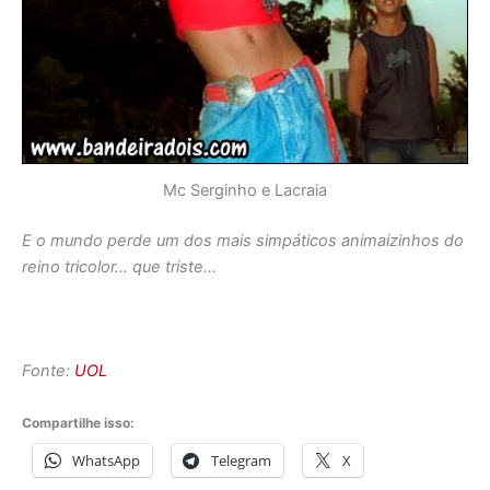
Mc Serginho e Lacraia
E o mundo perde um dos mais simpáticos animaizinhos do
reino tricolor… que triste…
Fonte:
UOL
Compartilhe isso:
WhatsApp
Telegram
X