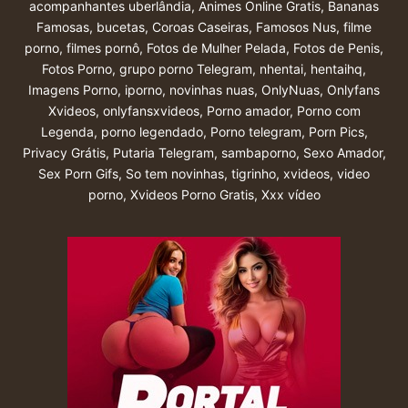
acompanhantes uberlândia
,
Animes Online Gratis
,
Bananas
Famosas
,
bucetas
,
Coroas Caseiras
,
Famosos Nus
,
filme
porno
,
filmes pornô
,
Fotos de Mulher Pelada
,
Fotos de Penis
,
Fotos Porno
,
grupo porno Telegram
,
nhentai
,
hentaihq
,
Imagens Porno
,
iporno
,
novinhas nuas
,
OnlyNuas
,
Onlyfans
Xvideos
,
onlyfansxvideos
,
Porno amador
,
Porno com
Legenda
,
porno legendado
,
Porno telegram
,
Porn Pics
,
Privacy Grátis
,
Putaria Telegram
,
sambaporno
,
Sexo Amador
,
Sex Porn Gifs
,
So tem novinhas
,
tigrinho
,
xvideos
,
video
porno
,
Xvideos Porno Gratis
,
Xxx vídeo