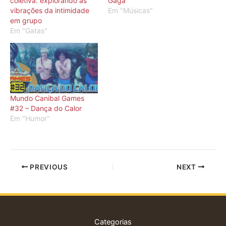
coletiva: explorando as
Gaga
vibrações da intimidade
Em "Músicas"
em grupo
Em "Gatas"
Mundo Canibal Games
#32 – Dança do Calor
Em "Humor"
PREVIOUS
NEXT
Categorias