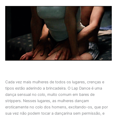
Cada vez mais mulheres de todos os lugares, crenças e
tipos estão aderindo a brincadeira. O Lap Dance é uma
dança sensual no colo, muito comum em bares de
strippers. Nesses lugares, as mulheres dançam
eroticamente no colo dos homens, excitando-os, que por
sua vez não podem tocar a dançarina sem permissão, e