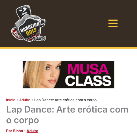
Ir
para
o
Bandeira Dois
conteúdo
Início
Adulto
Lap Dance: Arte erótica com o corpo
Lap Dance: Arte erótica com
o corpo
Por
Binho
-
Adulto