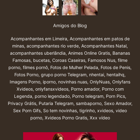
Amigos do Blog
Acompanhantes em Limeira
,
Acompanhantes em patos de
minas
,
acompanhantes rio verde
,
Acompanhantes Natal
,
acompanhantes uberlândia
,
Animes Online Gratis
,
Bananas
Famosas
,
bucetas
,
Coroas Caseiras
,
Famosos Nus
,
filme
porno
,
filmes pornô
,
Fotos de Mulher Pelada
,
Fotos de Penis
,
Fotos Porno
,
grupo porno Telegram
,
nhentai
,
hentaihq
,
Imagens Porno
,
iporno
,
novinhas nuas
,
OnlyNuas
,
Onlyfans
Xvideos
,
onlyfansxvideos
,
Porno amador
,
Porno com
Legenda
,
porno legendado
,
Porno telegram
,
Porn Pics
,
Privacy Grátis
,
Putaria Telegram
,
sambaporno
,
Sexo Amador
,
Sex Porn Gifs
,
So tem novinhas
,
tigrinho
,
xvideos
,
video
porno
,
Xvideos Porno Gratis
,
Xxx vídeo