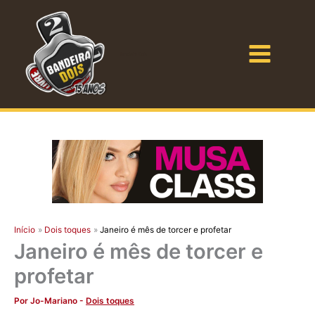
Ir
para
o
Bandeira Dois
conteúdo
Início
Dois toques
Janeiro é mês de torcer e profetar
Janeiro é mês de torcer e
profetar
Por
Jo-Mariano
-
Dois toques