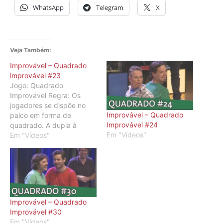
WhatsApp
Telegram
X
Veja Também:
Improvável – Quadrado
improvável #23
Jogo: Quadrado
Improvável Regra: Os
jogadores se dispõe no
Improvável – Quadrado
palco em forma de
Improvável #24
quadrado. A dupla à
Em "Vídeos"
frente improvisa uma cena
Em "Vídeos"
com tema dado pela
plateia. A cada vez que o
MC toca a campainha, o
quadrado gira e a dupla à
frente faz outra cena com
o mesmo tema.…
Improvável – Quadrado
Improvável #30
Em "Vídeos"