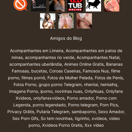
Amigos do Blog
Acompanhantes em Limeira
,
Acompanhantes em patos de
minas
,
acompanhantes rio verde
,
Acompanhantes Natal
,
acompanhantes uberlândia
,
Animes Online Gratis
,
Bananas
Famosas
,
bucetas
,
Coroas Caseiras
,
Famosos Nus
,
filme
porno
,
filmes pornô
,
Fotos de Mulher Pelada
,
Fotos de Penis
,
Fotos Porno
,
grupo porno Telegram
,
nhentai
,
hentaihq
,
Imagens Porno
,
iporno
,
novinhas nuas
,
OnlyNuas
,
Onlyfans
Xvideos
,
onlyfansxvideos
,
Porno amador
,
Porno com
Legenda
,
porno legendado
,
Porno telegram
,
Porn Pics
,
Privacy Grátis
,
Putaria Telegram
,
sambaporno
,
Sexo Amador
,
Sex Porn Gifs
,
So tem novinhas
,
tigrinho
,
xvideos
,
video
porno
,
Xvideos Porno Gratis
,
Xxx vídeo