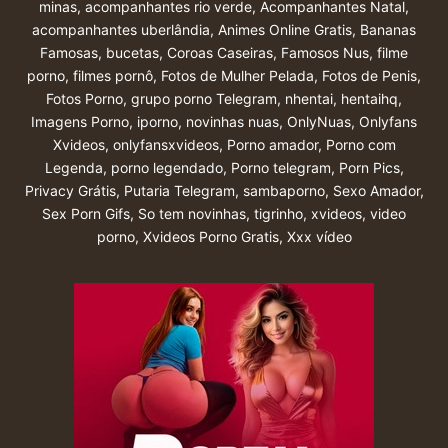
minas
,
acompanhantes rio verde
,
Acompanhantes Natal
,
acompanhantes uberlândia
,
Animes Online Gratis
,
Bananas
Famosas
,
bucetas
,
Coroas Caseiras
,
Famosos Nus
,
filme
porno
,
filmes pornô
,
Fotos de Mulher Pelada
,
Fotos de Penis
,
Fotos Porno
,
grupo porno Telegram
,
nhentai
,
hentaihq
,
Imagens Porno
,
iporno
,
novinhas nuas
,
OnlyNuas
,
Onlyfans
Xvideos
,
onlyfansxvideos
,
Porno amador
,
Porno com
Legenda
,
porno legendado
,
Porno telegram
,
Porn Pics
,
Privacy Grátis
,
Putaria Telegram
,
sambaporno
,
Sexo Amador
,
Sex Porn Gifs
,
So tem novinhas
,
tigrinho
,
xvideos
,
video
porno
,
Xvideos Porno Gratis
,
Xxx vídeo