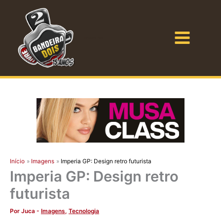
Ir
para
o
Bandeira Dois
conteúdo
Início
Imagens
Imperia GP: Design retro futurista
Imperia GP: Design retro
futurista
Por
Juca
-
Imagens
,
Tecnologia