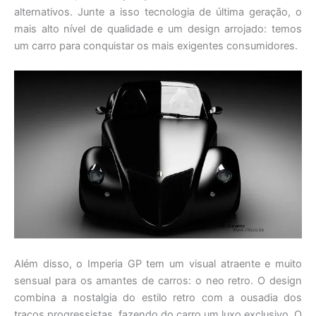
alternativos. Junte a isso tecnologia de última geração, o
mais alto nível de qualidade e um design arrojado: temos
um carro para conquistar os mais exigentes consumidores.
Além disso, o Imperia GP tem um visual atraente e muito
sensual para os amantes de carros: o neo retro. O design
combina a nostalgia do estilo retro com a ousadia dos
traços progressistas, fazendo do carro um luxo exclusivo. O