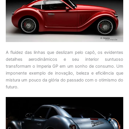
A fluidez das linhas que deslizam pelo capô, os evidentes
detalhes aerodinâmicos e seu interior suntuoso
transformam o Imperia GP em um sonho de consumo. Um
imponente exemplo de inovação, beleza e eficiência que
mistura um pouco da glória do passado com o otimismo do
futuro.