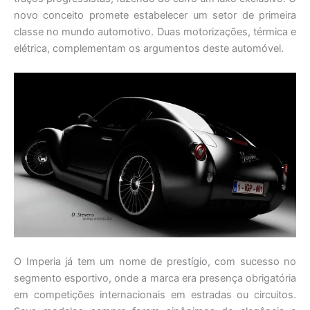
novo conceito promete estabelecer um setor de primeira
classe no mundo automotivo. Duas motorizações, térmica e
elétrica, complementam os argumentos deste automóvel.
O Imperia já tem um nome de prestígio, com sucesso no
segmento esportivo, onde a marca era presença obrigatória
em competições internacionais em estradas ou circuitos.