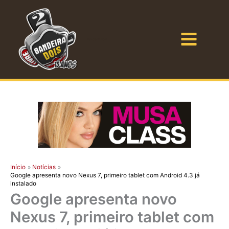
Ir
para
o
Bandeira Dois
conteúdo
Início
Notícias
Google apresenta novo Nexus 7, primeiro tablet com Android 4.3 já
instalado
Google apresenta novo
Nexus 7, primeiro tablet com