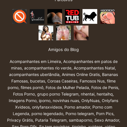
Amigos do Blog
Acompanhantes em Limeira
,
Acompanhantes em patos de
minas
,
acompanhantes rio verde
,
Acompanhantes Natal
,
acompanhantes uberlândia
,
Animes Online Gratis
,
Bananas
Famosas
,
bucetas
,
Coroas Caseiras
,
Famosos Nus
,
filme
porno
,
filmes pornô
,
Fotos de Mulher Pelada
,
Fotos de Penis
,
Fotos Porno
,
grupo porno Telegram
,
nhentai
,
hentaihq
,
Imagens Porno
,
iporno
,
novinhas nuas
,
OnlyNuas
,
Onlyfans
Xvideos
,
onlyfansxvideos
,
Porno amador
,
Porno com
Legenda
,
porno legendado
,
Porno telegram
,
Porn Pics
,
Privacy Grátis
,
Putaria Telegram
,
sambaporno
,
Sexo Amador
,
Sex Porn Gifs
,
So tem novinhas
,
tigrinho
,
xvideos
,
video