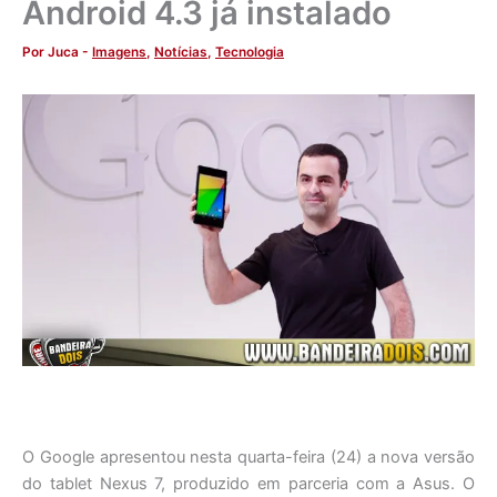
Android 4.3 já instalado
Por
Juca
-
Imagens
,
Notícias
,
Tecnologia
O Google apresentou nesta quarta-feira (24) a nova versão
do tablet Nexus 7, produzido em parceria com a Asus. O