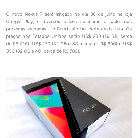
O novo Nexus 7 será lançado no dia 30 de julho na loja
Google Play, e diversos países receberão o tablet nas
próximas semanas – o Brasil não faz parte desta lista. Os
preços nos Estados Unidos serão US$ 230 (16 GB; cerca
de R$ 516), US$ 270 (32 GB e 3G; cerca de R$ 606) e US$
350 (32 GB e 4G; cerca de R$ 786).