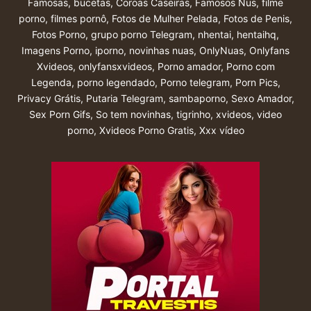
Famosas
,
bucetas
,
Coroas Caseiras
,
Famosos Nus
,
filme
porno
,
filmes pornô
,
Fotos de Mulher Pelada
,
Fotos de Penis
,
Fotos Porno
,
grupo porno Telegram
,
nhentai
,
hentaihq
,
Imagens Porno
,
iporno
,
novinhas nuas
,
OnlyNuas
,
Onlyfans
Xvideos
,
onlyfansxvideos
,
Porno amador
,
Porno com
Legenda
,
porno legendado
,
Porno telegram
,
Porn Pics
,
Privacy Grátis
,
Putaria Telegram
,
sambaporno
,
Sexo Amador
,
Sex Porn Gifs
,
So tem novinhas
,
tigrinho
,
xvideos
,
video
porno
,
Xvideos Porno Gratis
,
Xxx vídeo