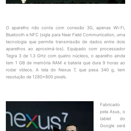
O aparelho não conta com conexão 3G, apenas Wi-Fi,
Bluetooth e NFC (sigla para Near Field Communication, uma
tecnologia que permite transmissão de dados entre dois
aparelhos ao aproximá-los). Equipado com processador
Tegra 3 de 1.3 GHz com quatro núcleos, o aparelho ainda
tem 1 GB de memória RAM e bateria que dura 9 horas ao
rodar vídeos. A tela do Nexus 7, que pesa 340 g, tem
resolução de 1280×800 pixels.
Fabricado
pela Asus, o
tablet do
Google será