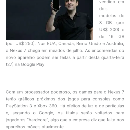
vendido em
dois
modelos: de
8 GB (por
US$ 200) e
de 16 GB
(por US$ 250). Nos EUA, Canadá, Reino Unido e Austrália,
o Nexus 7 chega em meados de julho. As encomendas do
novo aparelho podem ser feitas a partir desta quarta-feira
(27) na Google Play.
Com um processador poderoso, os games para o Nexus 7
terão gráficos próximos dos jogos para consoles como
PlayStation 3 e Xbox 360. Há efeitos de luz e de partículas
e, segundo o Google, os títulos serão voltados para
jogadores “hardcore”, algo que a empresa diz que falta nos
aparelhos móveis atualmente.