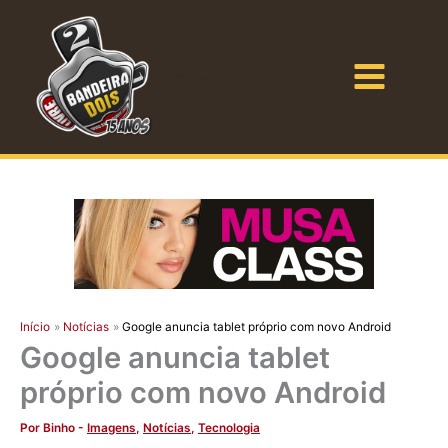
Ir
para
o
Bandeira Dois
conteúdo
Início
Notícias
Google anuncia tablet próprio com novo Android
Google anuncia tablet
próprio com novo Android
Por
Binho
-
Imagens
,
Notícias
,
Tecnologia