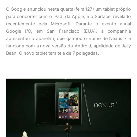
O Google anunciou nesta quarta-feira (27) um tablet próprio
para concorrer com o iPad, da Apple, e o Surface, revelado
recentemente pela Microsoft. Durante o evento anual
Google I/O, em San Francisco (EUA), a companhia
apresentou o aparelho, que ganhou o nome de Nexus 7 e
funciona com a nova versão do Android, apelidada de Jelly
Bean. O novo tablet tem tela de 7 polegadas.