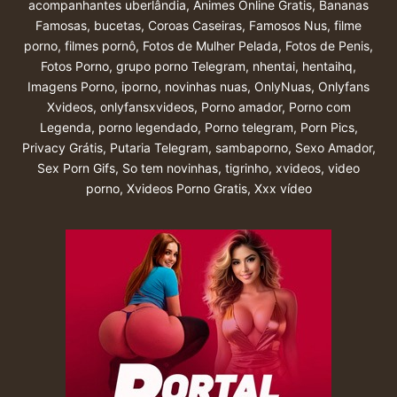
acompanhantes uberlândia
,
Animes Online Gratis
,
Bananas
Famosas
,
bucetas
,
Coroas Caseiras
,
Famosos Nus
,
filme
porno
,
filmes pornô
,
Fotos de Mulher Pelada
,
Fotos de Penis
,
Fotos Porno
,
grupo porno Telegram
,
nhentai
,
hentaihq
,
Imagens Porno
,
iporno
,
novinhas nuas
,
OnlyNuas
,
Onlyfans
Xvideos
,
onlyfansxvideos
,
Porno amador
,
Porno com
Legenda
,
porno legendado
,
Porno telegram
,
Porn Pics
,
Privacy Grátis
,
Putaria Telegram
,
sambaporno
,
Sexo Amador
,
Sex Porn Gifs
,
So tem novinhas
,
tigrinho
,
xvideos
,
video
porno
,
Xvideos Porno Gratis
,
Xxx vídeo