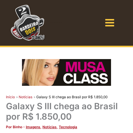
Ir
para
o
Bandeira Dois
conteúdo
Início
Notícias
Galaxy S III chega ao Brasil por R$ 1.850,00
Galaxy S III chega ao Brasil
por R$ 1.850,00
Por
Binho
-
Imagens
,
Notícias
,
Tecnologia