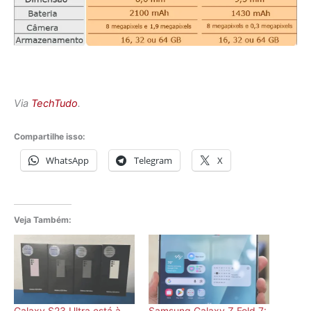
Via
TechTudo
.
Compartilhe isso:
WhatsApp
Telegram
X
Veja Também:
Galaxy S23 Ultra está à
Samsung Galaxy Z Fold 7: