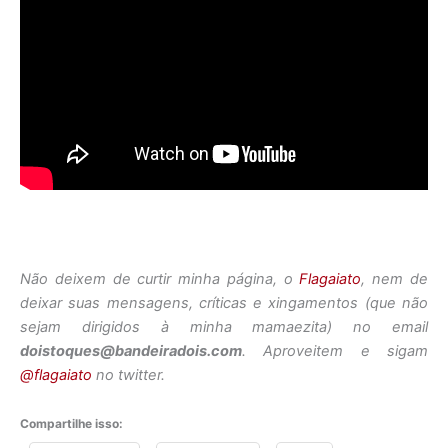
Não deixem de curtir minha página, o
Flagaiato
, nem de
deixar suas mensagens, críticas e xingamentos (que não
sejam dirigidos à minha mamaezita) no email
doistoques@bandeiradois.com
. Aproveitem e sigam
@flagaiato
no twitter.
Compartilhe isso: