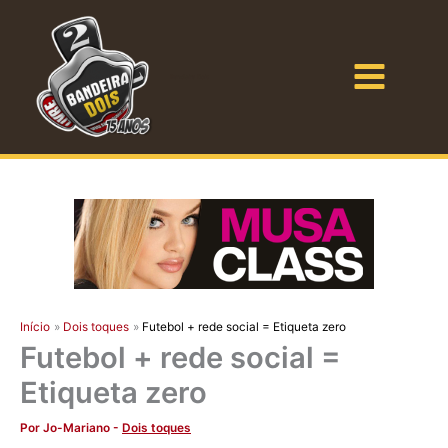
Ir
para
o
Bandeira Dois
conteúdo
Início
Dois toques
Futebol + rede social = Etiqueta zero
Futebol + rede social =
Etiqueta zero
Por
Jo-Mariano
-
Dois toques