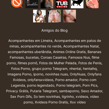
Amigos do Blog
Acompanhantes em Limeira
,
Acompanhantes em patos de
minas
,
acompanhantes rio verde
,
Acompanhantes Natal
,
acompanhantes uberlândia
,
Animes Online Gratis
,
Bananas
Famosas
,
bucetas
,
Coroas Caseiras
,
Famosos Nus
,
filme
porno
,
filmes pornô
,
Fotos de Mulher Pelada
,
Fotos de Penis
,
Fotos Porno
,
grupo porno Telegram
,
nhentai
,
hentaihq
,
Imagens Porno
,
iporno
,
novinhas nuas
,
OnlyNuas
,
Onlyfans
Xvideos
,
onlyfansxvideos
,
Porno amador
,
Porno com
Legenda
,
porno legendado
,
Porno telegram
,
Porn Pics
,
Privacy Grátis
,
Putaria Telegram
,
sambaporno
,
Sexo Amador
,
Sex Porn Gifs
,
So tem novinhas
,
tigrinho
,
xvideos
,
video
porno
,
Xvideos Porno Gratis
,
Xxx vídeo