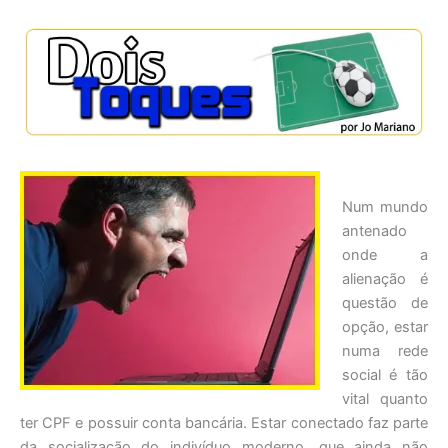
Num mundo
antenado
onde a
alienação é
questão de
opção, estar
numa rede
social é tão
vital quanto
ter CPF e possuir conta bancária. Estar conectado faz parte
da socialização do indivíduo moderno, que ainda não