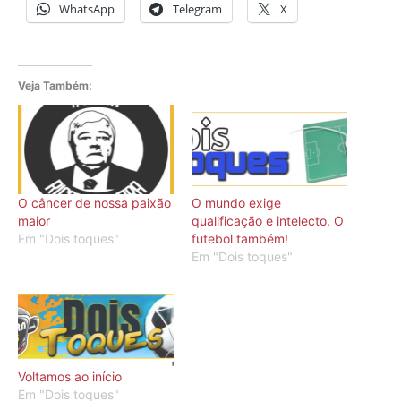
WhatsApp
Telegram
X
Veja Também:
O câncer de nossa paixão
O mundo exige
maior
qualificação e intelecto. O
Em "Dois toques"
futebol também!
Em "Dois toques"
Voltamos ao início
Em "Dois toques"