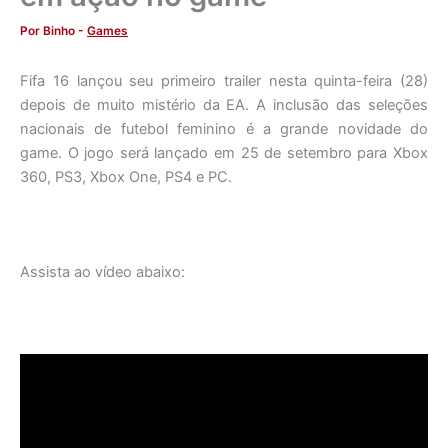
Por
Binho
-
Games
Fifa 16 lançou seu primeiro trailer nesta quinta-feira (28)
depois de muito mistério da EA. A inclusão das seleções
nacionais de futebol feminino é a grande novidade do
game. O jogo será lançado em 25 de setembro para Xbox
360, PS3, Xbox One, PS4 e PC.
Assista ao vídeo abaixo: