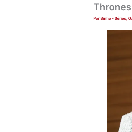
Thrones
Por
Binho
-
Séries
,
G