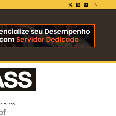
Pesquisar
 do mundo
of