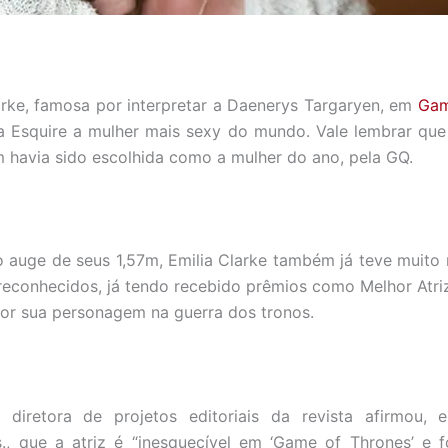
larke, famosa por interpretar a Daenerys Targaryen, em
Gam
sta Esquire a mulher mais sexy do mundo. Vale lembrar q
m havia sido escolhida como a mulher do ano, pela GQ.
 auge de seus 1,57m, Emilia Clarke também já teve muito
s reconhecidos, já tendo recebido prêmios como Melhor Atriz
 por sua personagem na guerra dos tronos.
, diretora de projetos editoriais da revista afirmou, 
., que a atriz é “inesquecível em ‘Game of Thrones’ e 