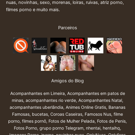
nuas, novinhas, sexo, morenas, loiras, ruivas, atriz porno,
filmes porno e muito mais.
Parceiros
Amigos do Blog
Acompanhantes em Limeira
,
Acompanhantes em patos de
minas
,
acompanhantes rio verde
,
Acompanhantes Natal
,
acompanhantes uberlândia
,
Animes Online Gratis
,
Bananas
Famosas
,
bucetas
,
Coroas Caseiras
,
Famosos Nus
,
filme
porno
,
filmes pornô
,
Fotos de Mulher Pelada
,
Fotos de Penis
,
Fotos Porno
,
grupo porno Telegram
,
nhentai
,
hentaihq
,
Imagens Porno
,
iporno
,
novinhas nuas
,
OnlyNuas
,
Onlyfans