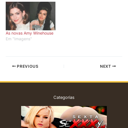
Know I'm No Good Back
você pode ver aqui, aqui
to Black Just Friends
e aqui. Então resolvi por
Fuck Me Pumps Stronger
aqui um vídeo da cantora
Than Me Tears Dry On
no i-Concerts London
Their Own …
Lives Series…
As novas Amy Winehouse
Em "Imagens"
PREVIOUS
NEXT
Categorias