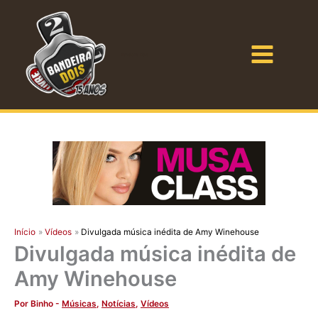
Ir
para
o
Bandeira Dois
conteúdo
Início
Vídeos
Divulgada música inédita de Amy Winehouse
Divulgada música inédita de
Amy Winehouse
Por
Binho
-
Músicas
,
Notícias
,
Vídeos