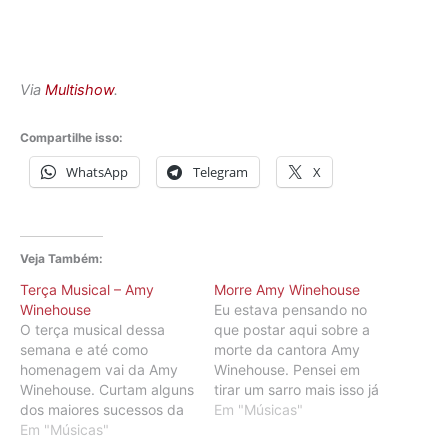
Via
Multishow
.
Compartilhe isso:
WhatsApp
Telegram
X
Veja Também:
Terça Musical – Amy
Morre Amy Winehouse
Winehouse
Eu estava pensando no
O terça musical dessa
que postar aqui sobre a
semana e até como
morte da cantora Amy
homenagem vai da Amy
Winehouse. Pensei em
Winehouse. Curtam alguns
tirar um sarro mais isso já
dos maiores sucessos da
tem aos montes
Em "Músicas"
cantora. Rehab You
Em "Músicas"
espalhados ai na net e