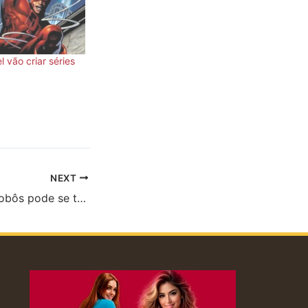
l vão criar séries
NEXT
Fazer sexo com robôs pode se tornar realidade (e natural!) muito em breve