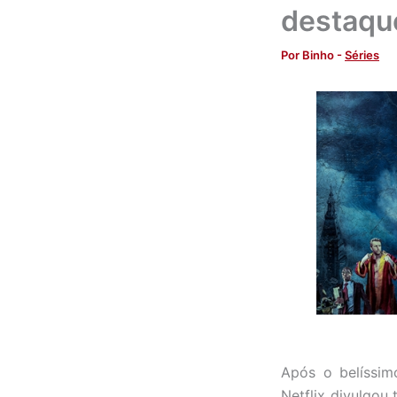
destaqu
Por
Binho
-
Séries
Após o belíssim
Netflix divulgou