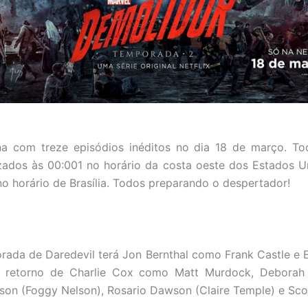
na com treze episódios inéditos no dia 18 de março. To
izados às 00:001 no horário da costa oeste dos Estados Un
o horário de Brasília. Todos preparando o despertador!
ada de Daredevil terá Jon Bernthal como Frank Castle e
o retorno de Charlie Cox como Matt Murdock, Deborah
son (Foggy Nelson), Rosario Dawson (Claire Temple) e Scot