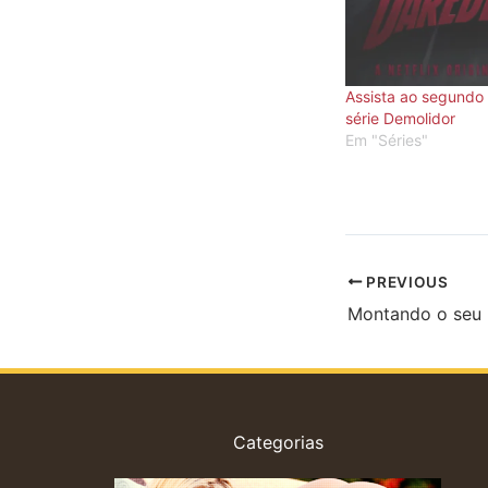
Assista ao segundo t
série Demolidor
Em "Séries"
PREVIOUS
Montando o seu
Categorias