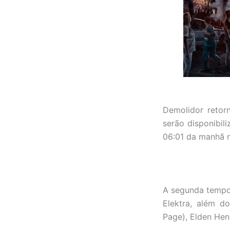
Demolidor retor
serão disponibil
06:01 da manhã n
A segunda tempor
Elektra, além d
Page), Elden Hen