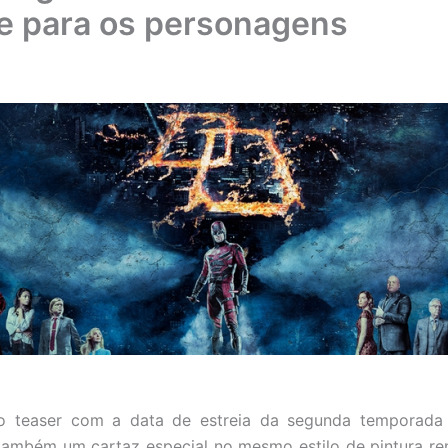
e para os personagens
o teaser com a data de estreia da segunda temporada
 também um cartaz especial no mesmo estilo de pintura re