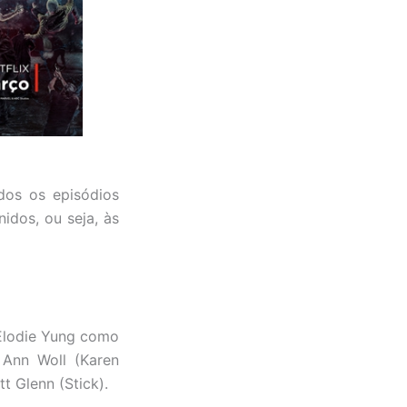
dos os episódios
idos, ou seja, às
 Elodie Yung como
 Ann Woll (Karen
t Glenn (Stick).