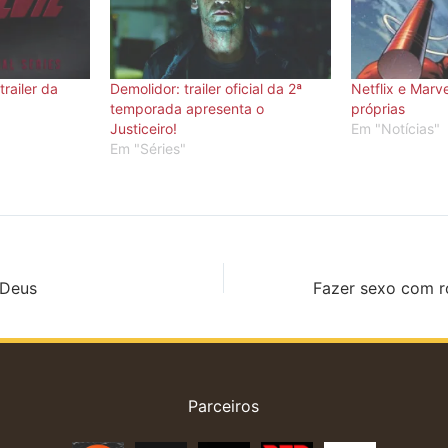
railer da
Demolidor: trailer oficial da 2ª
Netflix e Marve
temporada apresenta o
próprias
Justiceiro!
Em "Notícias"
Em "Séries"
 Deus
Parceiros