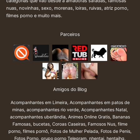
categorias que vão desde a amadoras safadas, famosas
nuas, novinhas, sexo, morenas, loiras, ruivas, atriz porno,
filmes porno e muito mais.
Parceiros
Amigos do Blog
Acompanhantes em Limeira
,
Acompanhantes em patos de
minas
,
acompanhantes rio verde
,
Acompanhantes Natal
,
acompanhantes uberlândia
,
Animes Online Gratis
,
Bananas
Famosas
,
bucetas
,
Coroas Caseiras
,
Famosos Nus
,
filme
porno
,
filmes pornô
,
Fotos de Mulher Pelada
,
Fotos de Penis
,
Fotos Porno
,
grupo porno Telegram
,
nhentai
,
hentaihq
,