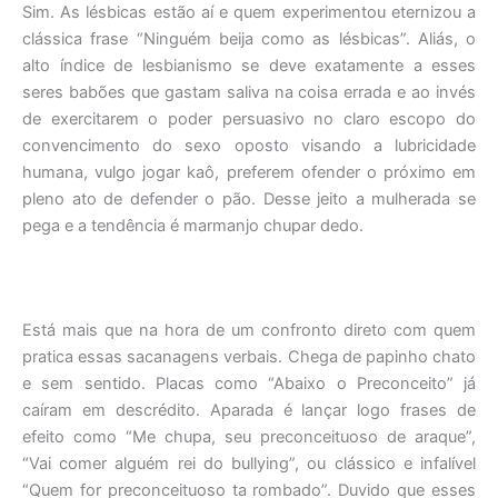
Sim. As lésbicas estão aí e quem experimentou eternizou a
clássica frase “Ninguém beija como as lésbicas”. Aliás, o
alto índice de lesbianismo se deve exatamente a esses
seres babões que gastam saliva na coisa errada e ao invés
de exercitarem o poder persuasivo no claro escopo do
convencimento do sexo oposto visando a lubricidade
humana, vulgo jogar kaô, preferem ofender o próximo em
pleno ato de defender o pão. Desse jeito a mulherada se
pega e a tendência é marmanjo chupar dedo.
Está mais que na hora de um confronto direto com quem
pratica essas sacanagens verbais. Chega de papinho chato
e sem sentido. Placas como “Abaixo o Preconceito” já
caíram em descrédito. Aparada é lançar logo frases de
efeito como “Me chupa, seu preconceituoso de araque”,
“Vai comer alguém rei do bullying”, ou clássico e infalível
“Quem for preconceituoso ta rombado”. Duvido que esses