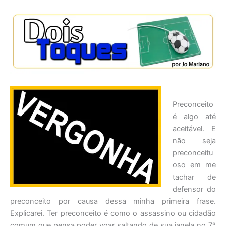
Preconceito
é algo até
aceitável. E
não seja
preconceitu
oso em me
tachar de
defensor do
preconceito por causa dessa minha primeira frase.
Explicarei. Ter preconceito é como o assassino ou cidadão
comum que pensa poder voar saltando de sua janela no 7º