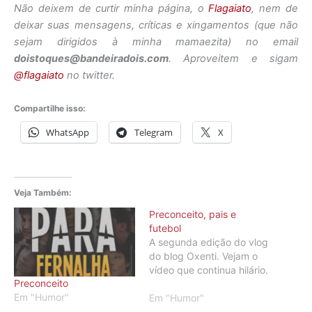
Não deixem de curtir minha página, o
Flagaiato
, nem de
deixar suas mensagens, críticas e xingamentos (que não
sejam dirigidos à minha mamaezita) no email
doistoques@bandeiradois.com
. Aproveitem e sigam
@flagaiato
no twitter.
Compartilhe isso:
WhatsApp
Telegram
X
Veja Também:
Preconceito, pais e
futebol
A segunda edição do vlog
do blog Oxenti. Vejam o
vídeo que continua hilário.
Preconceito
Em "Humor"
Em "Humor"