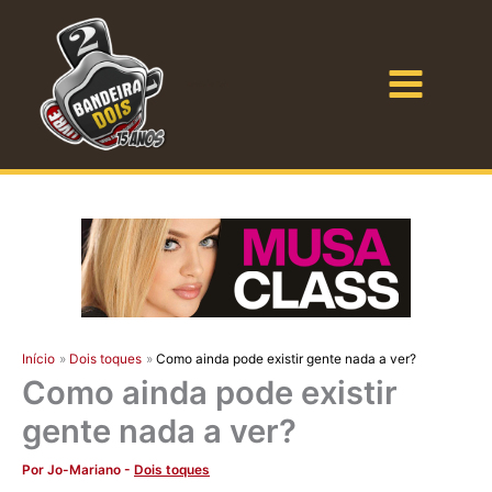
Ir
para
o
Bandeira Dois
conteúdo
Início
Dois toques
Como ainda pode existir gente nada a ver?
Como ainda pode existir
gente nada a ver?
Por
Jo-Mariano
-
Dois toques