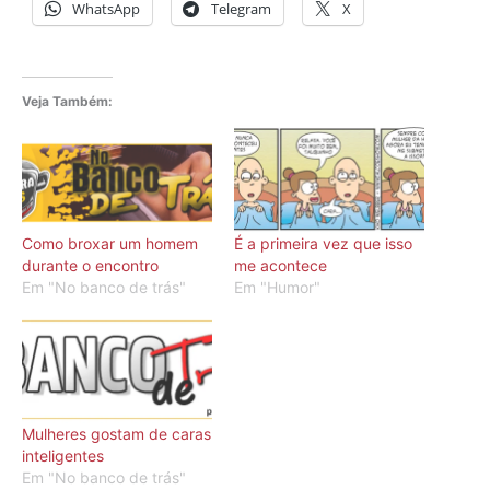
WhatsApp
Telegram
X
Veja Também:
Como broxar um homem
É a primeira vez que isso
durante o encontro
me acontece
Em "No banco de trás"
Em "Humor"
Mulheres gostam de caras
inteligentes
Em "No banco de trás"