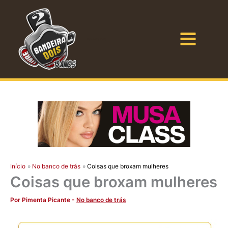
Ir
para
o
Bandeira Dois
conteúdo
Início
No banco de trás
Coisas que broxam mulheres
Coisas que broxam mulheres
Por
Pimenta Picante
-
No banco de trás