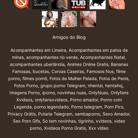
Amigos do Blog
Acompanhantes em Limeira
,
Acompanhantes em patos de
minas
,
acompanhantes rio verde
,
Acompanhantes Natal
,
acompanhantes uberlândia
,
Animes Online Gratis
,
Bananas
Famosas
,
bucetas
,
Coroas Caseiras
,
Famosos Nus
,
filme
porno
,
filmes pornô
,
Fotos de Mulher Pelada
,
Fotos de Penis
,
Fotos Porno
,
grupo porno Telegram
,
nhentai
,
hentaihq
,
Imagens Porno
,
iporno
,
novinhas nuas
,
OnlyNuas
,
Onlyfans
Xvideos
,
onlyfansxvideos
,
Porno amador
,
Porno com
Legenda
,
porno legendado
,
Porno telegram
,
Porn Pics
,
Privacy Grátis
,
Putaria Telegram
,
sambaporno
,
Sexo Amador
,
Sex Porn Gifs
,
So tem novinhas
,
tigrinho
,
xvideos
,
video
porno
,
Xvideos Porno Gratis
,
Xxx vídeo