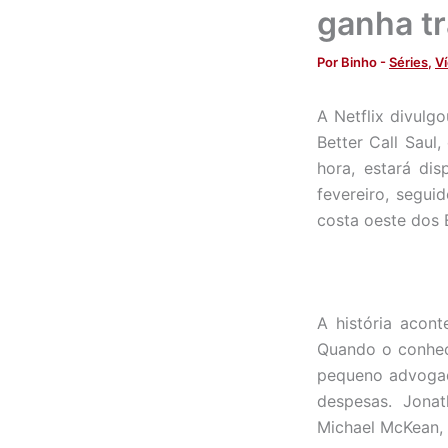
ganha tr
Por
Binho
-
Séries
,
V
A Netflix divulgo
Better Call Saul
hora, estará di
fevereiro, segui
costa oeste dos
A história acon
Quando o conhec
pequeno advogad
despesas. Jona
Michael McKean, 