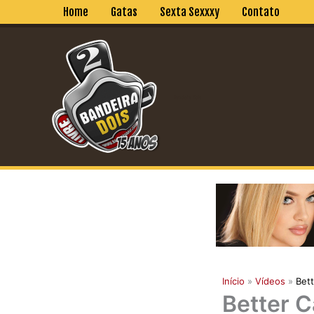
Ir
Home
Gatas
Sexta Sexxxy
Contato
para
o
conteúdo
Bandeira Dois
Início
Vídeos
Bett
Better C