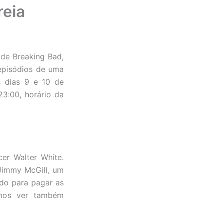
reia
f de Breaking Bad,
 episódios de uma
s dias 9 e 10 de
23:00, horário da
er Walter White.
Jimmy McGill, um
do para pagar as
emos ver também