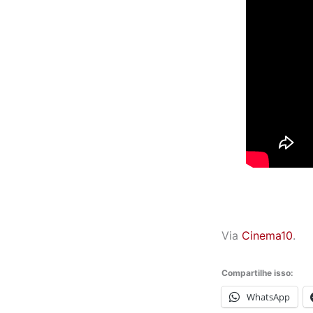
Via
Cinema10
.
Compartilhe isso:
WhatsApp