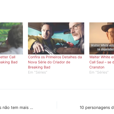
etter Call
Confira os Primeiros Detalhes da
Walter White e
reaking Bad
Nova Série do Criador de
Call Saul – se
Breaking Bad
Cranston
Em "Séries"
Em "Séries"
Porta dos Fundos não tem mais a atriz Letícia Lima