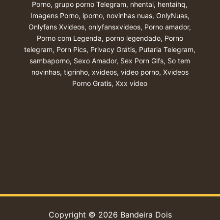
Porno
,
grupo porno Telegram
,
nhentai
,
hentaihq
,
Imagens Porno
,
iporno
,
novinhas nuas
,
OnlyNuas
,
Onlyfans Xvideos
,
onlyfansxvideos
,
Porno amador
,
Porno com Legenda
,
porno legendado
,
Porno
telegram
,
Porn Pics
,
Privacy Grátis
,
Putaria Telegram
,
sambaporno
,
Sexo Amador
,
Sex Porn Gifs
,
So tem
novinhas
,
tigrinho
,
xvideos
,
video porno
,
Xvideos
Porno Gratis
,
Xxx vídeo
Copyright © 2026 Bandeira Dois