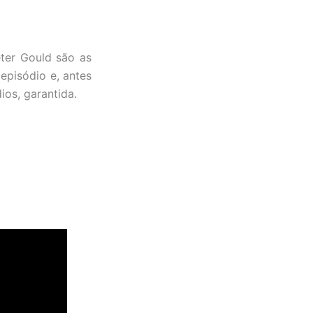
eter Gould são as
 episódio e, antes
os, garantida.