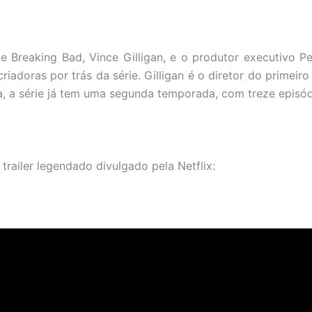
ie Breaking Bad, Vince Gilligan, e o produtor executivo P
iadoras por trás da série. Gilligan é o diretor do primeiro
, a série já tem uma segunda temporada, com treze episódi
 trailer legendado divulgado pela Netflix: