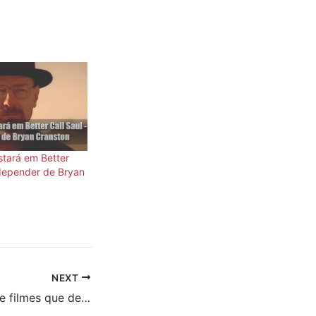
stará em Better
 depender de Bryan
NEXT
10 personagens de filmes que deveriam morrer, mas não morreram