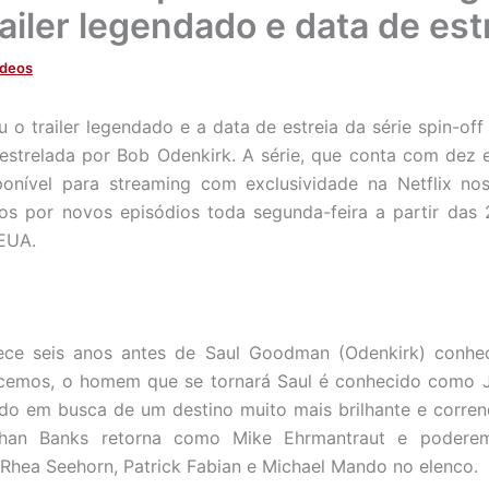
ailer legendado e data de est
ídeos
u o trailer legendado e a data de estreia da série spin-of
, estrelada por Bob Odenkirk. A série, que conta com dez
sponível para streaming com exclusividade na Netflix no
dos por novos episódios toda segunda-feira a partir das 
 EUA.
tece seis anos antes de Saul Goodman (Odenkirk) conhec
emos, o homem que se tornará Saul é conhecido como 
o em busca de um destino muito mais brilhante e corren
than Banks retorna como Mike Ehrmantraut e poder
Rhea Seehorn, Patrick Fabian e Michael Mando no elenco.