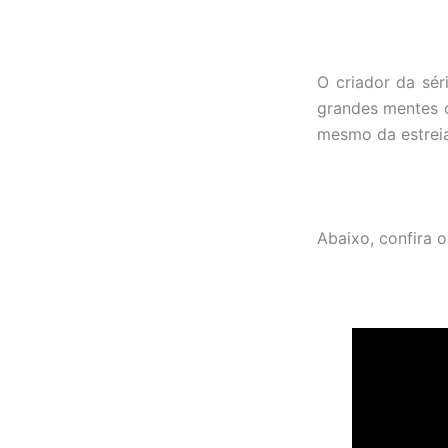
O criador da sér
grandes mentes cr
mesmo da estreia
Abaixo, confira o