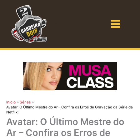
Ir
para
o
Bandeira Dois
conteúdo
Início
Séries
Avatar: O Último Mestre do Ar – Confira os Erros de Gravação da Série da
Netflix!
Avatar: O Último Mestre do
Ar – Confira os Erros de