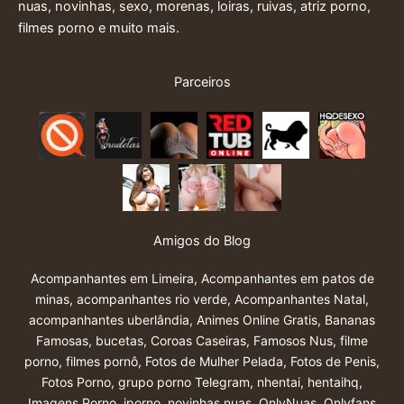
nuas, novinhas, sexo, morenas, loiras, ruivas, atriz porno,
filmes porno e muito mais.
Parceiros
Amigos do Blog
Acompanhantes em Limeira
,
Acompanhantes em patos de
minas
,
acompanhantes rio verde
,
Acompanhantes Natal
,
acompanhantes uberlândia
,
Animes Online Gratis
,
Bananas
Famosas
,
bucetas
,
Coroas Caseiras
,
Famosos Nus
,
filme
porno
,
filmes pornô
,
Fotos de Mulher Pelada
,
Fotos de Penis
,
Fotos Porno
,
grupo porno Telegram
,
nhentai
,
hentaihq
,
Imagens Porno
,
iporno
,
novinhas nuas
,
OnlyNuas
,
Onlyfans