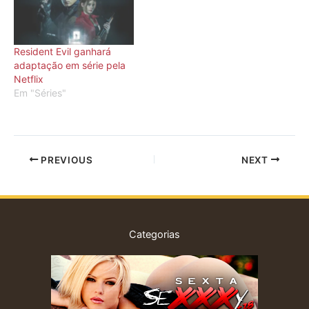
Resident Evil ganhará
adaptação em série pela
Netflix
Em "Séries"
PREVIOUS
NEXT
Categorias