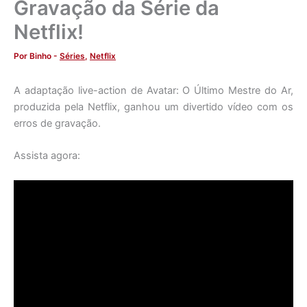
Gravação da Série da
Netflix!
Por
Binho
-
Séries
,
Netflix
A adaptação live-action de Avatar: O Último Mestre do Ar,
produzida pela Netflix, ganhou um divertido vídeo com os
erros de gravação.
Assista agora: