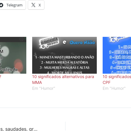
Telegram
X
?
10 significados alternativos para
10 significados
MMA
CPF
Em "Humor"
Em "Humor"
Zebras, mancadas, saudades, greves… e o pintinho piu!