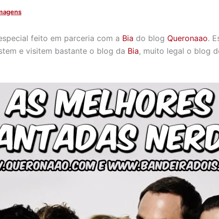
magens
special feito em parceria com a
Bia
do blog
Queronaao
. 
stem e visitem bastante o blog da
Bia
, muito legal o blog d