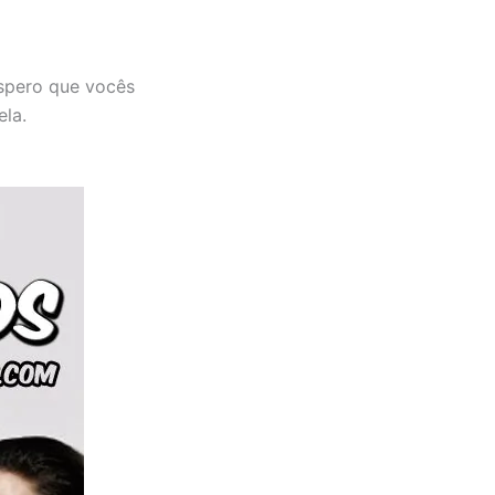
Espero que vocês
ela.