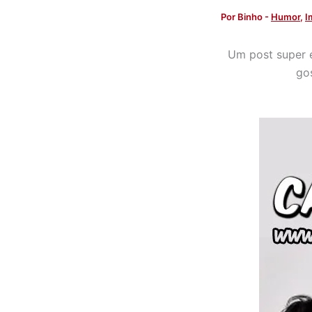
Por
Binho
-
Humor
,
I
Um post super e
go