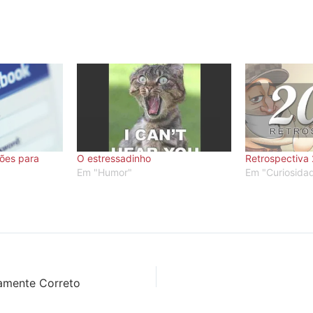
ções para
O estressadinho
Retrospectiva
Em "Humor"
Em "Curiosida
camente Correto