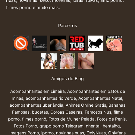
nuas, novinhas, sexo, morenas, loiras, ruivas, atriz porno,
filmes porno e muito mais.
Parceiros
Amigos do Blog
Acompanhantes em Limeira
,
Acompanhantes em patos de
minas
,
acompanhantes rio verde
,
Acompanhantes Natal
,
acompanhantes uberlândia
,
Animes Online Gratis
,
Bananas
Famosas
,
bucetas
,
Coroas Caseiras
,
Famosos Nus
,
filme
porno
,
filmes pornô
,
Fotos de Mulher Pelada
,
Fotos de Penis
,
Fotos Porno
,
grupo porno Telegram
,
nhentai
,
hentaihq
,
Imagens Porno
,
iporno
,
novinhas nuas
,
OnlyNuas
,
Onlyfans