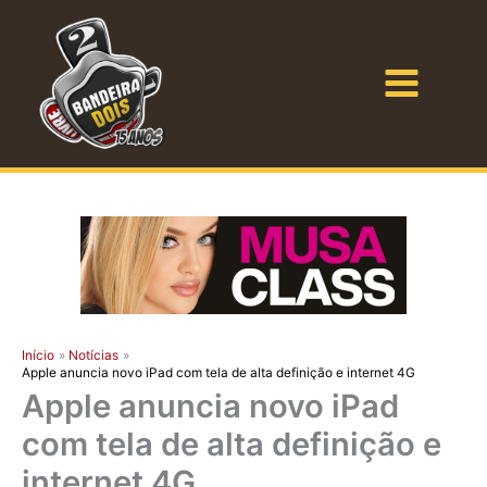
Ir
para
o
Bandeira Dois
conteúdo
Início
Notícias
Apple anuncia novo iPad com tela de alta definição e internet 4G
Apple anuncia novo iPad
com tela de alta definição e
internet 4G