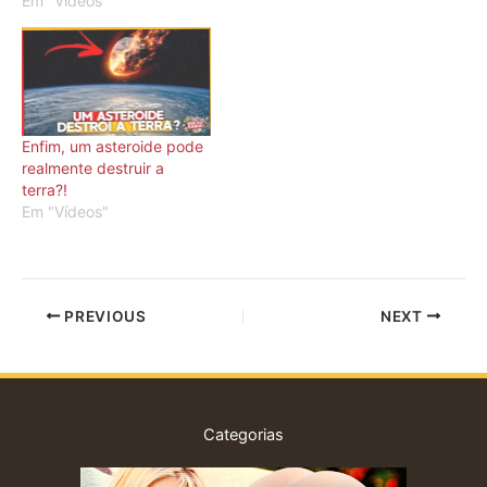
Em "Vídeos"
Enfim, um asteroide pode
realmente destruir a
terra?!
Em "Vídeos"
PREVIOUS
NEXT
Categorias