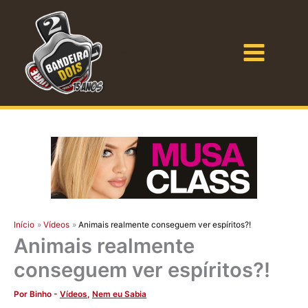
Ir
para
o
Bandeira Dois
conteúdo
Início
Vídeos
Animais realmente conseguem ver espíritos?!
Animais realmente
conseguem ver espíritos?!
Por
Binho
-
Vídeos
,
Nem eu Sabia