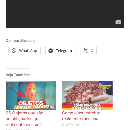
Compartilhe isso:
WhatsApp
Telegram
X
Veja Também:
05 Objetos que são
Como o seu cérebro
amaldiçoados que
realmente funciona!
realmente existem!
Em "Vídeos"